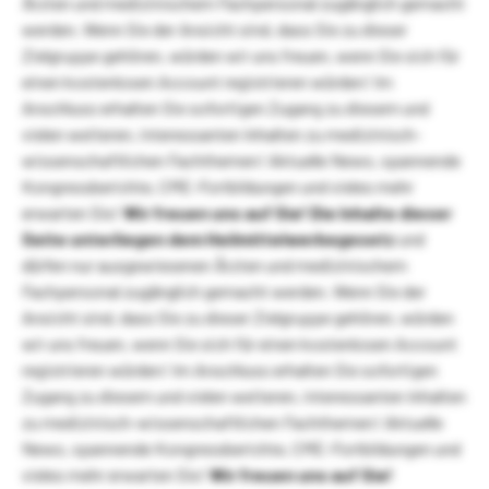
Ärzten und medizinischem Fachpersonal zugänglich gemacht
werden. Wenn Sie der Ansicht sind, dass Sie zu dieser
Zielgruppe gehören, würden wir uns freuen, wenn Sie sich für
einen kostenlosen Account registrieren würden! Im
Anschluss erhalten Sie sofortigen Zugang zu diesem und
vielen weiteren, interessanten Inhalten zu medizinisch-
wissenschaftlichen Fachthemen! Aktuelle News, spannende
Kongressberichte, CME-Fortbildungen und vieles mehr
erwarten Sie!
Wir freuen uns auf Sie!
Die Inhalte dieser
Seite unterliegen dem Heilmittelwerbegesetz
und
dürfen nur ausgewiesenen Ärzten und medizinischem
Fachpersonal zugänglich gemacht werden. Wenn Sie der
Ansicht sind, dass Sie zu dieser Zielgruppe gehören, würden
wir uns freuen, wenn Sie sich für einen kostenlosen Account
registrieren würden! Im Anschluss erhalten Sie sofortigen
Zugang zu diesem und vielen weiteren, interessanten Inhalten
zu medizinisch-wissenschaftlichen Fachthemen! Aktuelle
News, spannende Kongressberichte, CME-Fortbildungen und
vieles mehr erwarten Sie!
Wir freuen uns auf Sie!