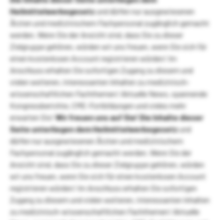
Heilmittelwerbegesetz
und dürfen nur ausgewiesenen
Ärzten und medizinischem Fachpersonal zugänglich gemacht
werden. Wenn Sie der Ansicht sind, dass Sie zu dieser
Zielgruppe gehören, würden wir uns freuen, wenn Sie sich für
einen kostenlosen Account registrieren würden! Im
Anschluss erhalten Sie sofortigen Zugang zu diesem und
vielen weiteren, interessanten Inhalten zu medizinisch-
wissenschaftlichen Fachthemen! Aktuelle News, spannende
Kongressberichte, CME-Fortbildungen und vieles mehr
erwarten Sie!
Wir freuen uns auf Sie!
Die Inhalte dieser
Seite unterliegen dem Heilmittelwerbegesetz
und
dürfen nur ausgewiesenen Ärzten und medizinischem
Fachpersonal zugänglich gemacht werden. Wenn Sie der
Ansicht sind, dass Sie zu dieser Zielgruppe gehören, würden
wir uns freuen, wenn Sie sich für einen kostenlosen Account
registrieren würden! Im Anschluss erhalten Sie sofortigen
Zugang zu diesem und vielen weiteren, interessanten Inhalten
zu medizinisch-wissenschaftlichen Fachthemen! Aktuelle