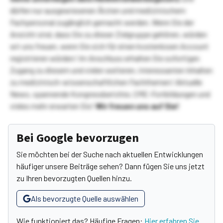
dürfen nur ausgewiesenen Ärzten und medizinischem
Fachpersonal zugänglich gemacht werden. Wenn Sie der
Ansicht sind, dass Sie zu dieser Zielgruppe gehören, würden
wir uns freuen, wenn Sie sich für einen kostenlosen Account
registrieren würden! Im Anschluss erhalten Sie sofortigen
Zugang zu diesem und vielen weiteren, interessanten Inhalten
zu medizinisch-wissenschaftlichen Fachthemen! Aktuelle
News, spannende Kongressberichte, CME-Fortbildungen und
vieles mehr erwarten Sie!
Wir freuen uns auf Sie!
Bei Google bevorzugen
Sie möchten bei der Suche nach aktuellen Entwicklungen
häufiger unsere Beiträge sehen? Dann fügen Sie uns jetzt
zu Ihren bevorzugten Quellen hinzu.
Als bevorzugte Quelle auswählen
Wie funktioniert das? Häufige Fragen:
Hier erfahren Sie