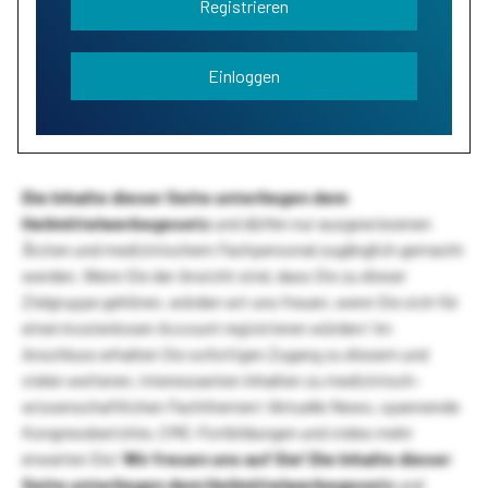
Registrieren
Einloggen
Die Inhalte dieser Seite unterliegen dem
Heilmittelwerbegesetz
und dürfen nur ausgewiesenen
Ärzten und medizinischem Fachpersonal zugänglich gemacht
werden. Wenn Sie der Ansicht sind, dass Sie zu dieser
Zielgruppe gehören, würden wir uns freuen, wenn Sie sich für
einen kostenlosen Account registrieren würden! Im
Anschluss erhalten Sie sofortigen Zugang zu diesem und
vielen weiteren, interessanten Inhalten zu medizinisch-
wissenschaftlichen Fachthemen! Aktuelle News, spannende
Kongressberichte, CME-Fortbildungen und vieles mehr
erwarten Sie!
Wir freuen uns auf Sie!
Die Inhalte dieser
Seite unterliegen dem Heilmittelwerbegesetz
und