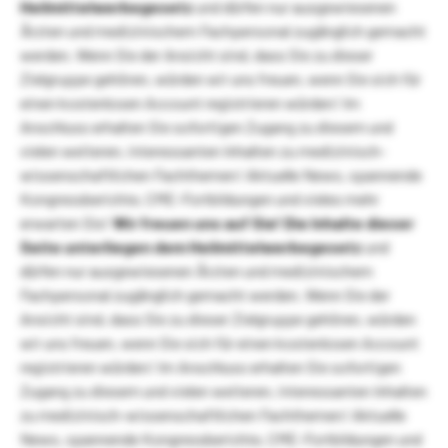
Heilmittelwerbegesetz
und dürfen nur ausgewiesenen
Ärzten und medizinischem Fachpersonal zugänglich gemacht
werden. Wenn Sie der Ansicht sind, dass Sie zu dieser
Zielgruppe gehören, würden wir uns freuen, wenn Sie sich für
einen kostenlosen Account registrieren würden! Im
Anschluss erhalten Sie sofortigen Zugang zu diesem und
vielen weiteren, interessanten Inhalten zu medizinisch-
wissenschaftlichen Fachthemen! Aktuelle News, spannende
Kongressberichte, CME-Fortbildungen und vieles mehr
erwarten Sie!
Wir freuen uns auf Sie!
Die Inhalte dieser
Seite unterliegen dem Heilmittelwerbegesetz
und
dürfen nur ausgewiesenen Ärzten und medizinischem
Fachpersonal zugänglich gemacht werden. Wenn Sie der
Ansicht sind, dass Sie zu dieser Zielgruppe gehören, würden
wir uns freuen, wenn Sie sich für einen kostenlosen Account
registrieren würden! Im Anschluss erhalten Sie sofortigen
Zugang zu diesem und vielen weiteren, interessanten Inhalten
zu medizinisch-wissenschaftlichen Fachthemen! Aktuelle
News, spannende Kongressberichte, CME-Fortbildungen und