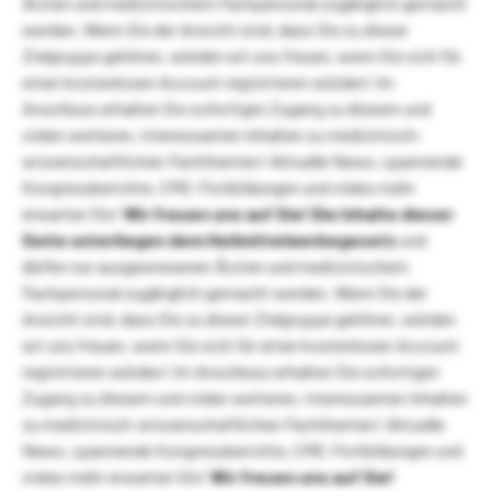
Ärzten und medizinischem Fachpersonal zugänglich gemacht
werden. Wenn Sie der Ansicht sind, dass Sie zu dieser
Zielgruppe gehören, würden wir uns freuen, wenn Sie sich für
einen kostenlosen Account registrieren würden! Im
Anschluss erhalten Sie sofortigen Zugang zu diesem und
vielen weiteren, interessanten Inhalten zu medizinisch-
wissenschaftlichen Fachthemen! Aktuelle News, spannende
Kongressberichte, CME-Fortbildungen und vieles mehr
erwarten Sie!
Wir freuen uns auf Sie!
Die Inhalte dieser
Seite unterliegen dem Heilmittelwerbegesetz
und
dürfen nur ausgewiesenen Ärzten und medizinischem
Fachpersonal zugänglich gemacht werden. Wenn Sie der
Ansicht sind, dass Sie zu dieser Zielgruppe gehören, würden
wir uns freuen, wenn Sie sich für einen kostenlosen Account
registrieren würden! Im Anschluss erhalten Sie sofortigen
Zugang zu diesem und vielen weiteren, interessanten Inhalten
zu medizinisch-wissenschaftlichen Fachthemen! Aktuelle
News, spannende Kongressberichte, CME-Fortbildungen und
vieles mehr erwarten Sie!
Wir freuen uns auf Sie!