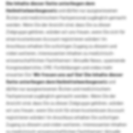
Die Inhalte dieser Seite unterliegen dem
Heilmittelwerbegesetz
und dürfen nur ausgewiesenen
Ärzten und medizinischem Fachpersonal zugänglich gemacht
werden. Wenn Sie der Ansicht sind, dass Sie zu dieser
Zielgruppe gehören, würden wir uns freuen, wenn Sie sich für
einen kostenlosen Account registrieren würden! Im
Anschluss erhalten Sie sofortigen Zugang zu diesem und
vielen weiteren, interessanten Inhalten zu medizinisch-
wissenschaftlichen Fachthemen! Aktuelle News, spannende
Kongressberichte, CME-Fortbildungen und vieles mehr
erwarten Sie!
Wir freuen uns auf Sie!
Die Inhalte dieser
Seite unterliegen dem Heilmittelwerbegesetz
und
dürfen nur ausgewiesenen Ärzten und medizinischem
Fachpersonal zugänglich gemacht werden. Wenn Sie der
Ansicht sind, dass Sie zu dieser Zielgruppe gehören, würden
wir uns freuen, wenn Sie sich für einen kostenlosen Account
registrieren würden! Im Anschluss erhalten Sie sofortigen
Zugang zu diesem und vielen weiteren, interessanten Inhalten
zu medizinisch-wissenschaftlichen Fachthemen! Aktuelle