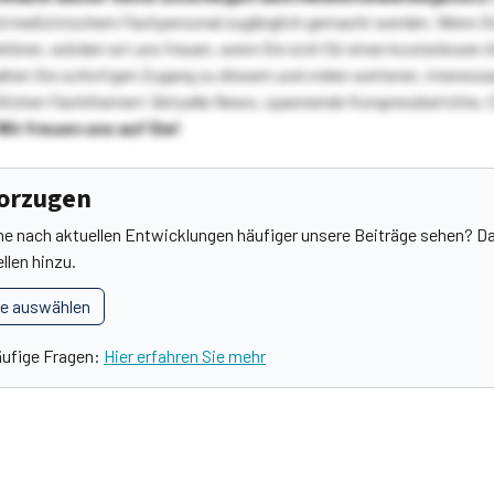
 medizinischem Fachpersonal zugänglich gemacht werden. Wenn Sie
ehören, würden wir uns freuen, wenn Sie sich für einen kostenlosen 
ten Sie sofortigen Zugang zu diesem und vielen weiteren, interessa
lichen Fachthemen! Aktuelle News, spannende Kongressberichte, 
Wir freuen uns auf Sie!
vorzugen
he nach aktuellen Entwicklungen häufiger unsere Beiträge sehen? Da
llen hinzu.
le auswählen
äufige Fragen:
Hier erfahren Sie mehr