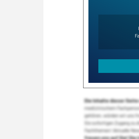
Fa
Die Inhalte dieser Sei
medizinischem Fachpersona
gehören, würden wir uns f
Sie sofortigen Zugang zu 
Fachthemen! Aktuelle New
freuen uns auf Sie!
Die 