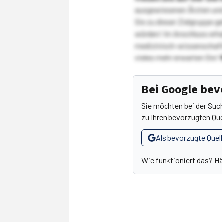
ausgewiesenen Ärzten und
Sie zu dieser Zielgruppe g
würden! Im Anschluss erhal
medizinisch-wissenschaft
vieles mehr erwarten Sie!
Bei Google be
Sie möchten bei der Suc
zu Ihren bevorzugten Que
Als bevorzugte Quel
Wie funktioniert das? H