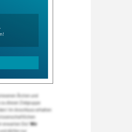
.
en!
wiesenen Ärzten und
zu dieser Zielgruppe
den! Im Anschluss erhalten
wissenschaftlichen
r erwarten Sie!
Wir
und dürfen nur