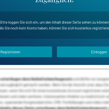
Bitte loggen Sie sich ein, um den Inhalt dieser Seite sehen zu können
lls Sie noch kein Konto haben, können Sie sich kostenlos registrier
Registrieren
Einloggen
te unterliegen dem Heilmittelwerbegesetz
und dürfen nur ausge
l zugänglich gemacht werden. Wenn Sie der Ansicht sind, dass Sie 
reuen, wenn Sie sich für einen kostenlosen Account registrieren wür
diesem und vielen weiteren, interessanten Inhalten zu medizinisch-
s, spannende Kongressberichte, CME-Fortbildungen und vieles meh
Inhalte dieser Seite unterliegen dem Heilmittelwerbegesetz