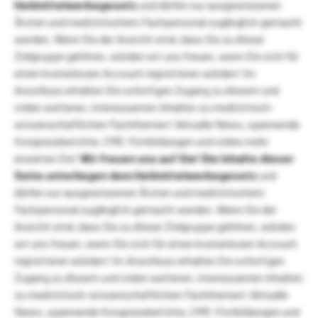
Heilmittelwerbegesetz
und dürfen nur ausgewiesenen
Ärzten und medizinischem Fachpersonal zugänglich gemacht
werden. Wenn Sie der Ansicht sind, dass Sie zu dieser
Zielgruppe gehören, würden wir uns freuen, wenn Sie sich für
einen kostenlosen Account registrieren würden! Im
Anschluss erhalten Sie sofortigen Zugang zu diesem und
vielen weiteren, interessanten Inhalten zu medizinisch-
wissenschaftlichen Fachthemen! Aktuelle News, spannende
Kongressberichte, CME-Fortbildungen und vieles mehr
erwarten Sie!
Wir freuen uns auf Sie!
Die Inhalte dieser
Seite unterliegen dem Heilmittelwerbegesetz
und
dürfen nur ausgewiesenen Ärzten und medizinischem
Fachpersonal zugänglich gemacht werden. Wenn Sie der
Ansicht sind, dass Sie zu dieser Zielgruppe gehören, würden
wir uns freuen, wenn Sie sich für einen kostenlosen Account
registrieren würden! Im Anschluss erhalten Sie sofortigen
Zugang zu diesem und vielen weiteren, interessanten Inhalten
zu medizinisch-wissenschaftlichen Fachthemen! Aktuelle
News, spannende Kongressberichte, CME-Fortbildungen und