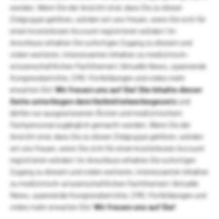
werden. Wenn Sie der Ansicht sind, dass Sie zu dieser
Zielgruppe gehören, würden wir uns freuen, wenn Sie sich für
einen kostenlosen Account registrieren würden! Im
Anschluss erhalten Sie sofortigen Zugang zu diesem und
vielen weiteren, interessanten Inhalten zu medizinisch-
wissenschaftlichen Fachthemen! Aktuelle News, spannende
Kongressberichte, CME-Fortbildungen und vieles mehr
erwarten Sie!
Wir freuen uns auf Sie!
Die Inhalte dieser
Seite unterliegen dem Heilmittelwerbegesetz
und
dürfen nur ausgewiesenen Ärzten und medizinischem
Fachpersonal zugänglich gemacht werden. Wenn Sie der
Ansicht sind, dass Sie zu dieser Zielgruppe gehören, würden
wir uns freuen, wenn Sie sich für einen kostenlosen Account
registrieren würden! Im Anschluss erhalten Sie sofortigen
Zugang zu diesem und vielen weiteren, interessanten Inhalten
zu medizinisch-wissenschaftlichen Fachthemen! Aktuelle
News, spannende Kongressberichte, CME-Fortbildungen und
vieles mehr erwarten Sie!
Wir freuen uns auf Sie!