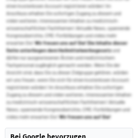
einen kostenlosen Account registrieren würden! Im
Anschluss erhalten Sie sofortigen Zugang zu diesem und
vielen weiteren, interessanten Inhalten zu medizinisch-
wissenschaftlichen Fachthemen! Aktuelle News, spannende
Kongressberichte, CME-Fortbildungen und vieles mehr
erwarten Sie!
Wir freuen uns auf Sie!
Die Inhalte dieser
Seite unterliegen dem Heilmittelwerbegesetz
und
dürfen nur ausgewiesenen Ärzten und medizinischem
Fachpersonal zugänglich gemacht werden. Wenn Sie der
Ansicht sind, dass Sie zu dieser Zielgruppe gehören, würden
wir uns freuen, wenn Sie sich für einen kostenlosen Account
registrieren würden! Im Anschluss erhalten Sie sofortigen
Zugang zu diesem und vielen weiteren, interessanten Inhalten
zu medizinisch-wissenschaftlichen Fachthemen! Aktuelle
News, spannende Kongressberichte, CME-Fortbildungen und
vieles mehr erwarten Sie!
Wir freuen uns auf Sie!
Bei Google bevorzugen