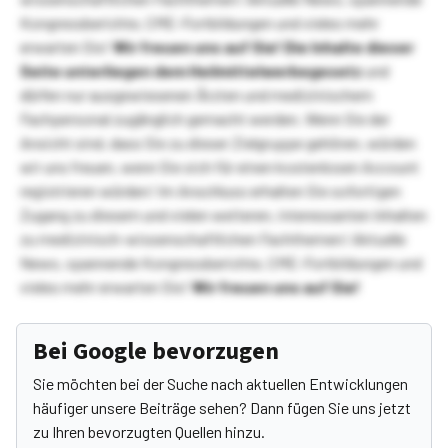
Kongressberichte, CME-Fortbildungen und vieles mehr
erwarten Sie!
Wir freuen uns auf Sie!
Die Inhalte dieser
Seite unterliegen dem Heilmittelwerbegesetz
und
dürfen nur ausgewiesenen Ärzten und medizinischem
Fachpersonal zugänglich gemacht werden. Wenn Sie der
Ansicht sind, dass Sie zu dieser Zielgruppe gehören, würden
wir uns freuen, wenn Sie sich für einen kostenlosen Account
registrieren würden! Im Anschluss erhalten Sie sofortigen
Zugang zu diesem und vielen weiteren, interessanten Inhalten
zu medizinisch-wissenschaftlichen Fachthemen! Aktuelle
News, spannende Kongressberichte, CME-Fortbildungen und
vieles mehr erwarten Sie!
Wir freuen uns auf Sie!
Bei Google bevorzugen
Sie möchten bei der Suche nach aktuellen Entwicklungen
häufiger unsere Beiträge sehen? Dann fügen Sie uns jetzt
zu Ihren bevorzugten Quellen hinzu.