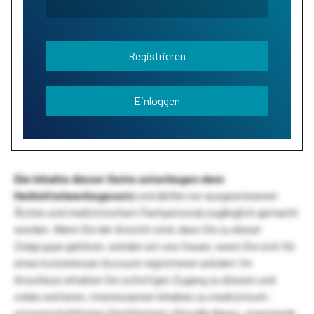
Registrieren
Einloggen
Die Inhalte dieser Seite unterliegen dem
Heilmittelwerbegesetz
und dürfen nur ausgewiesenen
Ärzten und medizinischem Fachpersonal zugänglich gemacht
werden. Wenn Sie der Ansicht sind, dass Sie zu dieser
Zielgruppe gehören, würden wir uns freuen, wenn Sie sich für
einen kostenlosen Account registrieren würden! Im
Anschluss erhalten Sie sofortigen Zugang zu diesem und
vielen weiteren, interessanten Inhalten zu medizinisch-
wissenschaftlichen Fachthemen! Aktuelle News, spannende