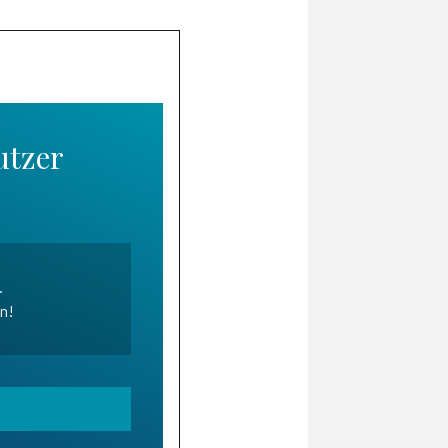
utzer
.
en!