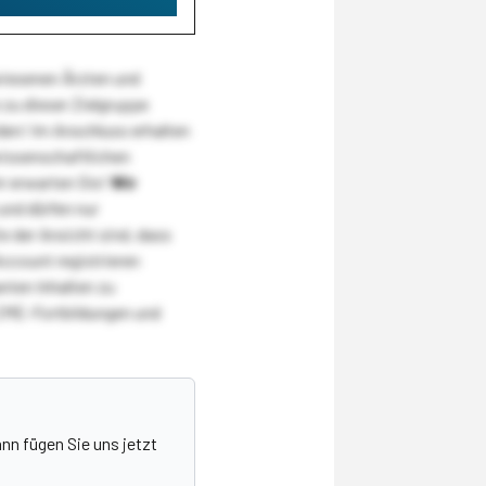
wiesenen Ärzten und
zu dieser Zielgruppe
den! Im Anschluss erhalten
wissenschaftlichen
r erwarten Sie!
Wir
und dürfen nur
 der Ansicht sind, dass
Account registrieren
nten Inhalten zu
CME-Fortbildungen und
nn fügen Sie uns jetzt