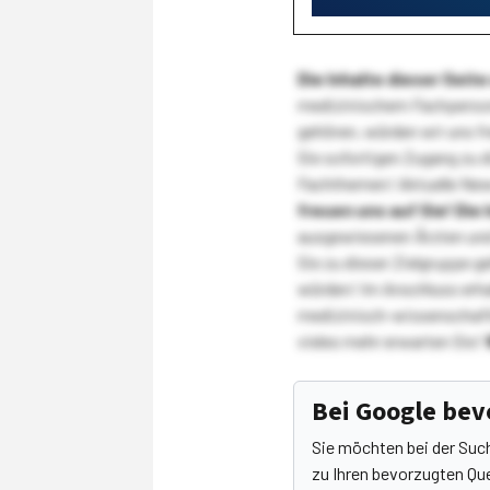
Die Inhalte dieser Sei
medizinischem Fachpersona
gehören, würden wir uns f
Sie sofortigen Zugang zu 
Fachthemen! Aktuelle New
freuen uns auf Sie!
Die 
ausgewiesenen Ärzten und
Sie zu dieser Zielgruppe g
würden! Im Anschluss erhal
medizinisch-wissenschaft
vieles mehr erwarten Sie!
Bei Google be
Sie möchten bei der Suc
zu Ihren bevorzugten Que