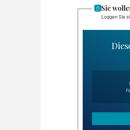
Sie woll
Loggen Sie s
Diese
Fa