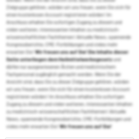
Zielgruppe gehören, würden wir uns freuen, wenn Sie sich für
einen kostenlosen Account registrieren würden! Im
Anschluss erhalten Sie sofortigen Zugang zu diesem und
vielen weiteren, interessanten Inhalten zu medizinisch-
wissenschaftlichen Fachthemen! Aktuelle News, spannende
Kongressberichte, CME-Fortbildungen und vieles mehr
erwarten Sie!
Wir freuen uns auf Sie!
Die Inhalte dieser
Seite unterliegen dem Heilmittelwerbegesetz
und
dürfen nur ausgewiesenen Ärzten und medizinischem
Fachpersonal zugänglich gemacht werden. Wenn Sie der
Ansicht sind, dass Sie zu dieser Zielgruppe gehören, würden
wir uns freuen, wenn Sie sich für einen kostenlosen Account
registrieren würden! Im Anschluss erhalten Sie sofortigen
Zugang zu diesem und vielen weiteren, interessanten Inhalten
zu medizinisch-wissenschaftlichen Fachthemen! Aktuelle
News, spannende Kongressberichte, CME-Fortbildungen und
vieles mehr erwarten Sie!
Wir freuen uns auf Sie!