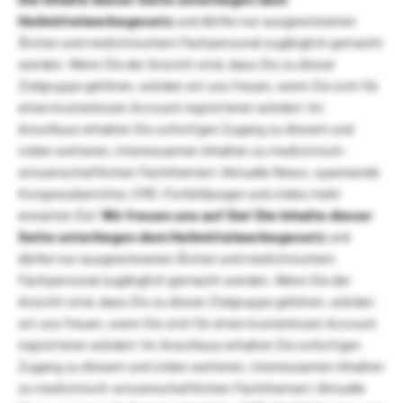
Heilmittelwerbegesetz
und dürfen nur ausgewiesenen
Ärzten und medizinischem Fachpersonal zugänglich gemacht
werden. Wenn Sie der Ansicht sind, dass Sie zu dieser
Zielgruppe gehören, würden wir uns freuen, wenn Sie sich für
einen kostenlosen Account registrieren würden! Im
Anschluss erhalten Sie sofortigen Zugang zu diesem und
vielen weiteren, interessanten Inhalten zu medizinisch-
wissenschaftlichen Fachthemen! Aktuelle News, spannende
Kongressberichte, CME-Fortbildungen und vieles mehr
erwarten Sie!
Wir freuen uns auf Sie!
Die Inhalte dieser
Seite unterliegen dem Heilmittelwerbegesetz
und
dürfen nur ausgewiesenen Ärzten und medizinischem
Fachpersonal zugänglich gemacht werden. Wenn Sie der
Ansicht sind, dass Sie zu dieser Zielgruppe gehören, würden
wir uns freuen, wenn Sie sich für einen kostenlosen Account
registrieren würden! Im Anschluss erhalten Sie sofortigen
Zugang zu diesem und vielen weiteren, interessanten Inhalten
zu medizinisch-wissenschaftlichen Fachthemen! Aktuelle