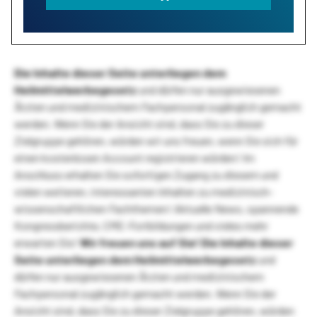
Die Inhalte dieser Seite unterliegen dem
Heilmittelwerbegesetz
und dürfen nur ausgewiesenen
Ärzten und medizinischem Fachpersonal zugänglich gemacht
werden. Wenn Sie der Ansicht sind, dass Sie zu dieser
Zielgruppe gehören, würden wir uns freuen, wenn Sie sich für
einen kostenlosen Account registrieren würden! Im
Anschluss erhalten Sie sofortigen Zugang zu diesem und
vielen weiteren, interessanten Inhalten zu medizinisch-
wissenschaftlichen Fachthemen! Aktuelle News, spannende
Kongressberichte, CME-Fortbildungen und vieles mehr
erwarten Sie!
Wir freuen uns auf Sie!
Die Inhalte dieser
Seite unterliegen dem Heilmittelwerbegesetz
und
dürfen nur ausgewiesenen Ärzten und medizinischem
Fachpersonal zugänglich gemacht werden. Wenn Sie der
Ansicht sind, dass Sie zu dieser Zielgruppe gehören, würden