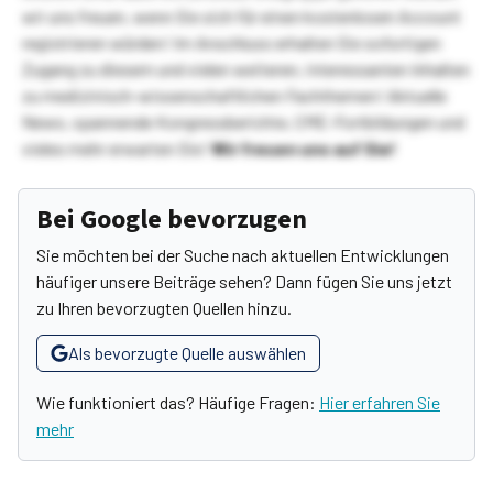
wir uns freuen, wenn Sie sich für einen kostenlosen Account
registrieren würden! Im Anschluss erhalten Sie sofortigen
Zugang zu diesem und vielen weiteren, interessanten Inhalten
zu medizinisch-wissenschaftlichen Fachthemen! Aktuelle
News, spannende Kongressberichte, CME-Fortbildungen und
vieles mehr erwarten Sie!
Wir freuen uns auf Sie!
Bei Google bevorzugen
Sie möchten bei der Suche nach aktuellen Entwicklungen
häufiger unsere Beiträge sehen? Dann fügen Sie uns jetzt
zu Ihren bevorzugten Quellen hinzu.
Als bevorzugte Quelle auswählen
Wie funktioniert das? Häufige Fragen:
Hier erfahren Sie
mehr