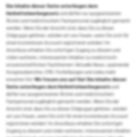
Die Inhalte dieser Seite unterliegen dem
Heilmittelwerbegesetz
und dürfen nur ausgewiesenen
Ärzten und medizinischem Fachpersonal zugänglich gemacht
werden. Wenn Sie der Ansicht sind, dass Sie zu dieser
Zielgruppe gehören, würden wir uns freuen, wenn Sie sich für
einen kostenlosen Account registrieren würden! Im
Anschluss erhalten Sie sofortigen Zugang zu diesem und
vielen weiteren, interessanten Inhalten zu medizinisch-
wissenschaftlichen Fachthemen! Aktuelle News, spannende
Kongressberichte, CME-Fortbildungen und vieles mehr
erwarten Sie!
Wir freuen uns auf Sie!
Die Inhalte dieser
Seite unterliegen dem Heilmittelwerbegesetz
und
dürfen nur ausgewiesenen Ärzten und medizinischem
Fachpersonal zugänglich gemacht werden. Wenn Sie der
Ansicht sind, dass Sie zu dieser Zielgruppe gehören, würden
wir uns freuen, wenn Sie sich für einen kostenlosen Account
registrieren würden! Im Anschluss erhalten Sie sofortigen
Zugang zu diesem und vielen weiteren, interessanten Inhalten