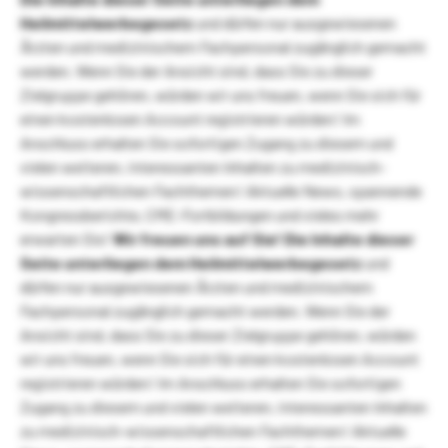
Heilmittelwerbegesetz
und dürfen nur ausgewiesenen
Ärzten und medizinischem Fachpersonal zugänglich gemacht
werden. Wenn Sie der Ansicht sind, dass Sie zu dieser
Zielgruppe gehören, würden wir uns freuen, wenn Sie sich für
einen kostenlosen Account registrieren würden! Im
Anschluss erhalten Sie sofortigen Zugang zu diesem und
vielen weiteren, interessanten Inhalten zu medizinisch-
wissenschaftlichen Fachthemen! Aktuelle News, spannende
Kongressberichte, CME-Fortbildungen und vieles mehr
erwarten Sie!
Wir freuen uns auf Sie!
Die Inhalte dieser
Seite unterliegen dem Heilmittelwerbegesetz
und
dürfen nur ausgewiesenen Ärzten und medizinischem
Fachpersonal zugänglich gemacht werden. Wenn Sie der
Ansicht sind, dass Sie zu dieser Zielgruppe gehören, würden
wir uns freuen, wenn Sie sich für einen kostenlosen Account
registrieren würden! Im Anschluss erhalten Sie sofortigen
Zugang zu diesem und vielen weiteren, interessanten Inhalten
zu medizinisch-wissenschaftlichen Fachthemen! Aktuelle