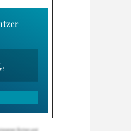
utzer
.
en!
wiesenen Ärzten und