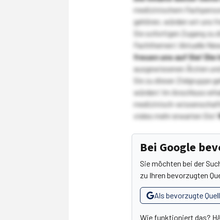
medizinischem Fachpersona
gehören, würden wir uns f
Sie sofortigen Zugang zu 
Fachthemen! Aktuelle New
freuen uns auf Sie!
Die 
ausgewiesenen Ärzten und
Sie zu dieser Zielgruppe g
würden! Im Anschluss erhal
medizinisch-wissenschaft
vieles mehr erwarten Sie!
Bei Google be
Sie möchten bei der Suc
zu Ihren bevorzugten Que
Als bevorzugte Quel
Wie funktioniert das? H