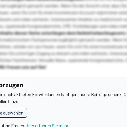
l zugänglich gemacht werden. Wenn Sie der Ansicht sind, dass Sie 
reuen, wenn Sie sich für einen kostenlosen Account registrieren wür
diesem und vielen weiteren, interessanten Inhalten zu medizinisch-
s, spannende Kongressberichte, CME-Fortbildungen und vieles meh
Inhalte dieser Seite unterliegen dem Heilmittelwerbegesetz
 medizinischem Fachpersonal zugänglich gemacht werden. Wenn Sie
ehören, würden wir uns freuen, wenn Sie sich für einen kostenlosen 
ten Sie sofortigen Zugang zu diesem und vielen weiteren, interessa
lichen Fachthemen! Aktuelle News, spannende Kongressberichte, 
Wir freuen uns auf Sie!
vorzugen
he nach aktuellen Entwicklungen häufiger unsere Beiträge sehen? Da
llen hinzu.
le auswählen
äufige Fragen:
Hier erfahren Sie mehr