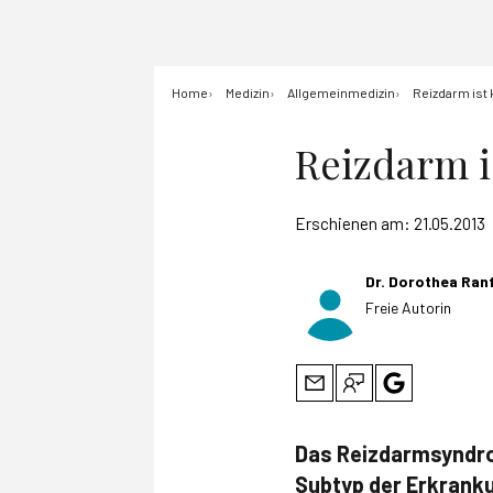
Home
Medizin
Allgemeinmedizin
Reizdarm ist
Reizdarm i
Erschienen am:
21.05.2013
Dr. Dorothea Ran
Freie Autorin
Das Reizdarmsyndro
Subtyp der Erkranku