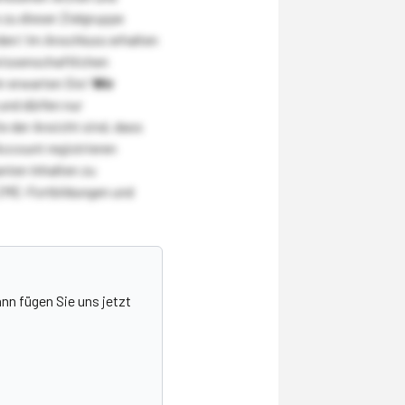
zu dieser Zielgruppe
den! Im Anschluss erhalten
wissenschaftlichen
r erwarten Sie!
Wir
und dürfen nur
 der Ansicht sind, dass
Account registrieren
nten Inhalten zu
CME-Fortbildungen und
nn fügen Sie uns jetzt