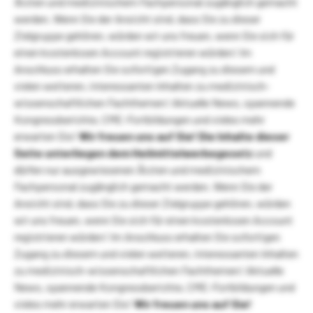
Ärzten und medizinischem Fachpersonal zugänglich gemacht
werden. Wenn Sie der Ansicht sind, dass Sie zu dieser
Zielgruppe gehören, würden wir uns freuen, wenn Sie sich für
einen kostenlosen Account registrieren würden! Im
Anschluss erhalten Sie sofortigen Zugang zu diesem und
vielen weiteren, interessanten Inhalten zu medizinisch-
wissenschaftlichen Fachthemen! Aktuelle News, spannende
Kongressberichte, CME-Fortbildungen und vieles mehr
erwarten Sie!
Wir freuen uns auf Sie!
Die Inhalte dieser
Seite unterliegen dem Heilmittelwerbegesetz
und
dürfen nur ausgewiesenen Ärzten und medizinischem
Fachpersonal zugänglich gemacht werden. Wenn Sie der
Ansicht sind, dass Sie zu dieser Zielgruppe gehören, würden
wir uns freuen, wenn Sie sich für einen kostenlosen Account
registrieren würden! Im Anschluss erhalten Sie sofortigen
Zugang zu diesem und vielen weiteren, interessanten Inhalten
zu medizinisch-wissenschaftlichen Fachthemen! Aktuelle
News, spannende Kongressberichte, CME-Fortbildungen und
vieles mehr erwarten Sie!
Wir freuen uns auf Sie!