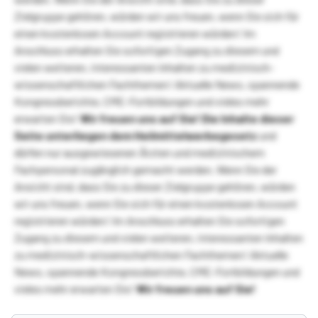
Zielgruppe gehören, würden wir uns freuen, wenn Sie sich für
einen kostenlosen Account registrieren würden! Im
Anschluss erhalten Sie sofortigen Zugang zu diesem und
vielen weiteren, interessanten Inhalten zu medizinisch-
wissenschaftlichen Fachthemen! Aktuelle News, spannende
Kongressberichte, CME-Fortbildungen und vieles mehr
erwarten Sie!
Wir freuen uns auf Sie!
Die Inhalte dieser
Seite unterliegen dem Heilmittelwerbegesetz
und
dürfen nur ausgewiesenen Ärzten und medizinischem
Fachpersonal zugänglich gemacht werden. Wenn Sie der
Ansicht sind, dass Sie zu dieser Zielgruppe gehören, würden
wir uns freuen, wenn Sie sich für einen kostenlosen Account
registrieren würden! Im Anschluss erhalten Sie sofortigen
Zugang zu diesem und vielen weiteren, interessanten Inhalten
zu medizinisch-wissenschaftlichen Fachthemen! Aktuelle
News, spannende Kongressberichte, CME-Fortbildungen und
vieles mehr erwarten Sie!
Wir freuen uns auf Sie!