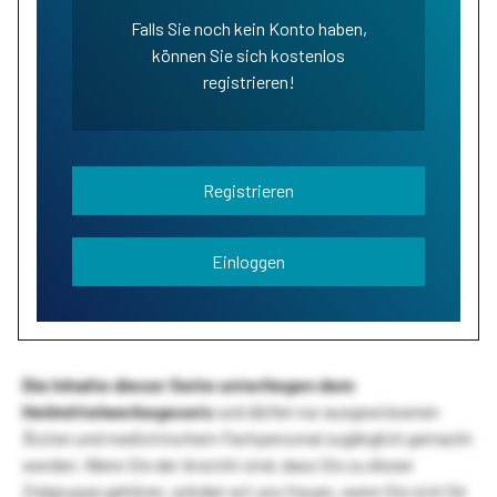
Falls Sie noch kein Konto haben,
können Sie sich kostenlos
registrieren!
Registrieren
Einloggen
Die Inhalte dieser Seite unterliegen dem
Heilmittelwerbegesetz
und dürfen nur ausgewiesenen
Ärzten und medizinischem Fachpersonal zugänglich gemacht
werden. Wenn Sie der Ansicht sind, dass Sie zu dieser
Zielgruppe gehören, würden wir uns freuen, wenn Sie sich für