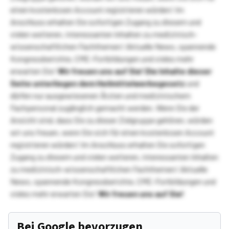
einen kostenlosen Account registrieren würden! Im
Anschluss erhalten Sie sofortigen Zugang zu diesem und
vielen weiteren, interessanten Inhalten zu medizinisch-
wissenschaftlichen Fachthemen! Aktuelle News, spannende
Kongressberichte, CME-Fortbildungen und vieles mehr
erwarten Sie!
Wir freuen uns auf Sie!
Die Inhalte dieser
Seite unterliegen dem Heilmittelwerbegesetz
und
dürfen nur ausgewiesenen Ärzten und medizinischem
Fachpersonal zugänglich gemacht werden. Wenn Sie der
Ansicht sind, dass Sie zu dieser Zielgruppe gehören, würden
wir uns freuen, wenn Sie sich für einen kostenlosen Account
registrieren würden! Im Anschluss erhalten Sie sofortigen
Zugang zu diesem und vielen weiteren, interessanten Inhalten
zu medizinisch-wissenschaftlichen Fachthemen! Aktuelle
News, spannende Kongressberichte, CME-Fortbildungen und
vieles mehr erwarten Sie!
Wir freuen uns auf Sie!
Bei Google bevorzugen