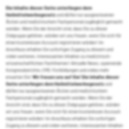
Die Inhalte dieser Seite unterliegen dem
Heilmittelwerbegesetz
und dürfen nur ausgewiesenen
Ärzten und medizinischem Fachpersonal zugänglich gemacht
werden. Wenn Sie der Ansicht sind, dass Sie zu dieser
Zielgruppe gehören, würden wir uns freuen, wenn Sie sich für
einen kostenlosen Account registrieren würden! Im
Anschluss erhalten Sie sofortigen Zugang zu diesem und
vielen weiteren, interessanten Inhalten zu medizinisch-
wissenschaftlichen Fachthemen! Aktuelle News, spannende
Kongressberichte, CME-Fortbildungen und vieles mehr
erwarten Sie!
Wir freuen uns auf Sie!
Die Inhalte dieser
Seite unterliegen dem Heilmittelwerbegesetz
und
dürfen nur ausgewiesenen Ärzten und medizinischem
Fachpersonal zugänglich gemacht werden. Wenn Sie der
Ansicht sind, dass Sie zu dieser Zielgruppe gehören, würden
wir uns freuen, wenn Sie sich für einen kostenlosen Account
registrieren würden! Im Anschluss erhalten Sie sofortigen
Zugang zu diesem und vielen weiteren, interessanten Inhalten