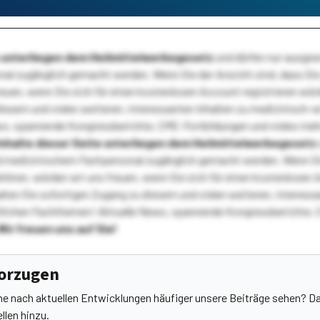
te unterliegen dem Heilmittelwerbegesetz
und dürfen nur ausge
l zugänglich gemacht werden. Wenn Sie der Ansicht sind, dass Sie 
reuen, wenn Sie sich für einen kostenlosen Account registrieren wür
diesem und vielen weiteren, interessanten Inhalten zu medizinisch-
s, spannende Kongressberichte, CME-Fortbildungen und vieles meh
Inhalte dieser Seite unterliegen dem Heilmittelwerbegesetz
 medizinischem Fachpersonal zugänglich gemacht werden. Wenn Sie
ehören, würden wir uns freuen, wenn Sie sich für einen kostenlosen 
ten Sie sofortigen Zugang zu diesem und vielen weiteren, interessa
lichen Fachthemen! Aktuelle News, spannende Kongressberichte, 
Wir freuen uns auf Sie!
vorzugen
he nach aktuellen Entwicklungen häufiger unsere Beiträge sehen? Da
llen hinzu.