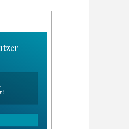
utzer
.
en!