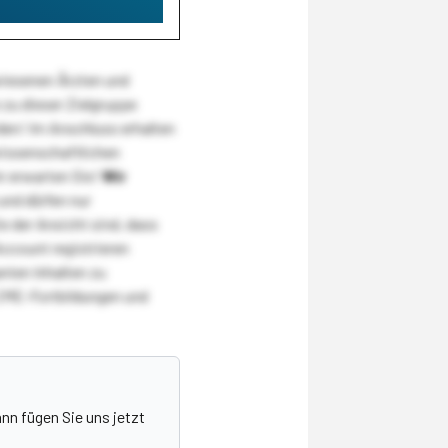
wiesenen Ärzten und
zu dieser Zielgruppe
den! Im Anschluss erhalten
wissenschaftlichen
r erwarten Sie!
Wir
und dürfen nur
 der Ansicht sind, dass
Account registrieren
nten Inhalten zu
CME-Fortbildungen und
nn fügen Sie uns jetzt