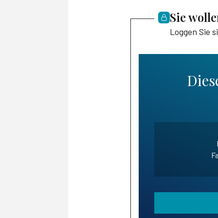
Sie woll
Loggen Sie s
Diese
Fa