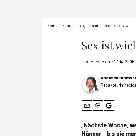
Home
Medizin
Allgemeinmedizin
Sex ist wicht
Sex ist wic
Erschienen am:
17.04.2006
Anouschka Wasn
Redakteurin Medica
„Nächste Woche, wen
Männer – bis sie mer