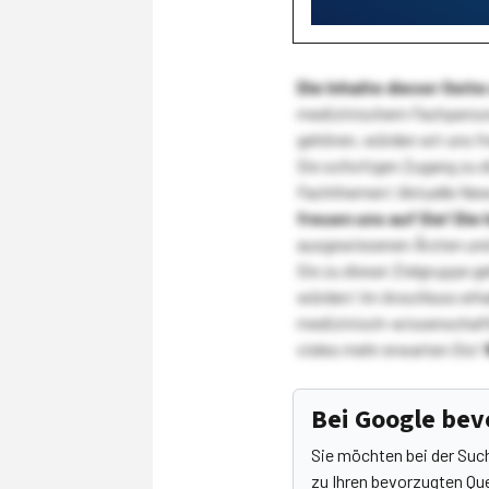
Die Inhalte dieser Sei
medizinischem Fachpersona
gehören, würden wir uns f
Sie sofortigen Zugang zu 
Fachthemen! Aktuelle New
freuen uns auf Sie!
Die 
ausgewiesenen Ärzten und
Sie zu dieser Zielgruppe g
würden! Im Anschluss erhal
medizinisch-wissenschaft
vieles mehr erwarten Sie!
Bei Google be
Sie möchten bei der Suc
zu Ihren bevorzugten Que