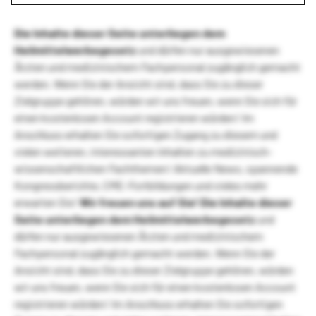
Die Inhalte dieser Seite unterliegen dem
Heilmittelwerbegesetz
und dürfen nur ausgewiesenen
Ärzten und medizinischem Fachpersonal zugänglich gemacht
werden. Wenn Sie der Ansicht sind, dass Sie zu dieser
Zielgruppe gehören, würden wir uns freuen, wenn Sie sich für
einen kostenlosen Account registrieren würden! Im
Anschluss erhalten Sie sofortigen Zugang zu diesem und
vielen weiteren, interessanten Inhalten zu medizinisch-
wissenschaftlichen Fachthemen! Aktuelle News, spannende
Kongressberichte, CME-Fortbildungen und vieles mehr
erwarten Sie!
Wir freuen uns auf Sie!
Die Inhalte dieser
Seite unterliegen dem Heilmittelwerbegesetz
und
dürfen nur ausgewiesenen Ärzten und medizinischem
Fachpersonal zugänglich gemacht werden. Wenn Sie der
Ansicht sind, dass Sie zu dieser Zielgruppe gehören, würden
wir uns freuen, wenn Sie sich für einen kostenlosen Account
registrieren würden! Im Anschluss erhalten Sie sofortigen