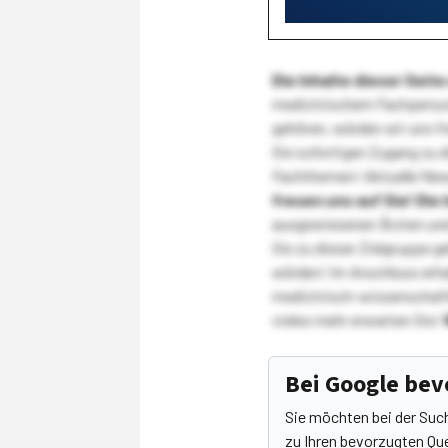
Die Inhalte dieser Sei
medizinischem Fachpersona
gehören, würden wir uns f
Sie sofortigen Zugang zu 
Fachthemen! Aktuelle New
freuen uns auf Sie!
Die 
ausgewiesenen Ärzten und
Sie zu dieser Zielgruppe g
würden! Im Anschluss erhal
medizinisch-wissenschaft
vieles mehr erwarten Sie!
Bei Google be
Sie möchten bei der Suc
zu Ihren bevorzugten Que