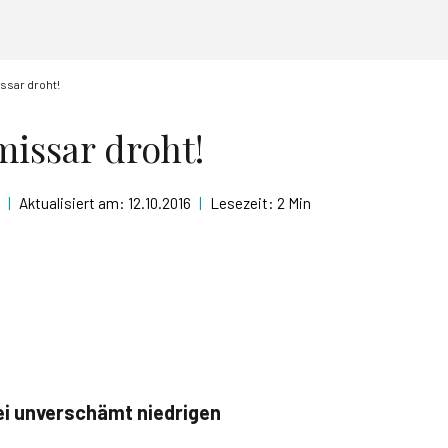
sar droht!
issar droht!
|
Aktualisiert am:
12.10.2016
|
Lesezeit:
2 Min
ei unverschämt niedrigen