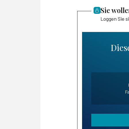
Sie woll
Loggen Sie s
Diese
Fa