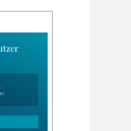
utzer
.
en!