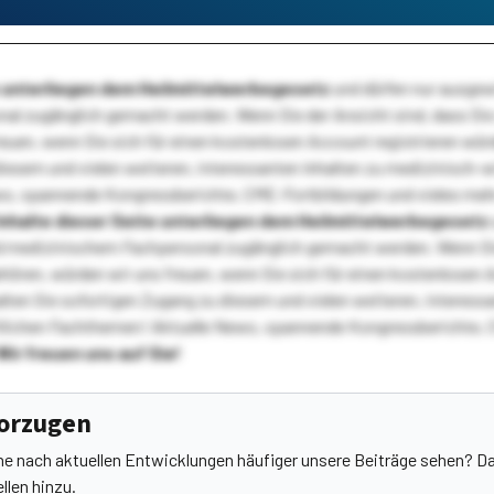
te unterliegen dem Heilmittelwerbegesetz
und dürfen nur ausge
l zugänglich gemacht werden. Wenn Sie der Ansicht sind, dass Sie 
reuen, wenn Sie sich für einen kostenlosen Account registrieren wür
diesem und vielen weiteren, interessanten Inhalten zu medizinisch-
s, spannende Kongressberichte, CME-Fortbildungen und vieles meh
Inhalte dieser Seite unterliegen dem Heilmittelwerbegesetz
 medizinischem Fachpersonal zugänglich gemacht werden. Wenn Sie
ehören, würden wir uns freuen, wenn Sie sich für einen kostenlosen 
ten Sie sofortigen Zugang zu diesem und vielen weiteren, interessa
lichen Fachthemen! Aktuelle News, spannende Kongressberichte, 
Wir freuen uns auf Sie!
vorzugen
he nach aktuellen Entwicklungen häufiger unsere Beiträge sehen? Da
llen hinzu.