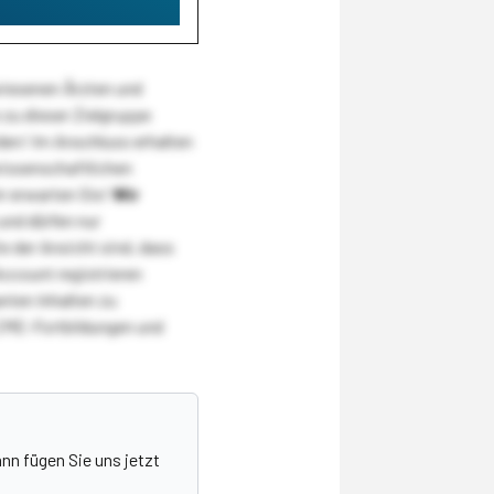
wiesenen Ärzten und
zu dieser Zielgruppe
den! Im Anschluss erhalten
wissenschaftlichen
r erwarten Sie!
Wir
und dürfen nur
 der Ansicht sind, dass
Account registrieren
nten Inhalten zu
CME-Fortbildungen und
nn fügen Sie uns jetzt