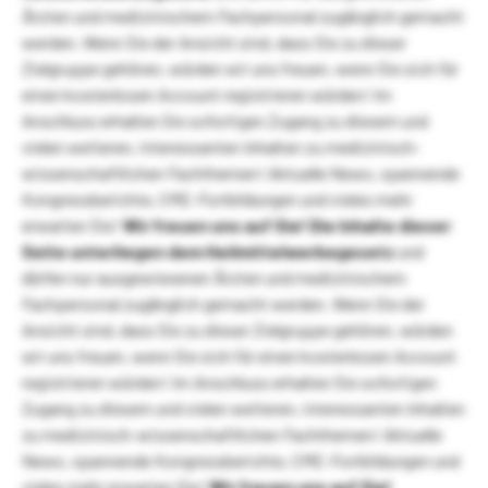
Ärzten und medizinischem Fachpersonal zugänglich gemacht
werden. Wenn Sie der Ansicht sind, dass Sie zu dieser
Zielgruppe gehören, würden wir uns freuen, wenn Sie sich für
einen kostenlosen Account registrieren würden! Im
Anschluss erhalten Sie sofortigen Zugang zu diesem und
vielen weiteren, interessanten Inhalten zu medizinisch-
wissenschaftlichen Fachthemen! Aktuelle News, spannende
Kongressberichte, CME-Fortbildungen und vieles mehr
erwarten Sie!
Wir freuen uns auf Sie!
Die Inhalte dieser
Seite unterliegen dem Heilmittelwerbegesetz
und
dürfen nur ausgewiesenen Ärzten und medizinischem
Fachpersonal zugänglich gemacht werden. Wenn Sie der
Ansicht sind, dass Sie zu dieser Zielgruppe gehören, würden
wir uns freuen, wenn Sie sich für einen kostenlosen Account
registrieren würden! Im Anschluss erhalten Sie sofortigen
Zugang zu diesem und vielen weiteren, interessanten Inhalten
zu medizinisch-wissenschaftlichen Fachthemen! Aktuelle
News, spannende Kongressberichte, CME-Fortbildungen und
vieles mehr erwarten Sie!
Wir freuen uns auf Sie!