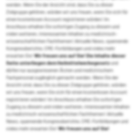
werden. Wenn Sie der Ansicht sind, dass Sie zu dieser
Zielgruppe gehören, würden wir uns freuen, wenn Sie sich für
einen kostenlosen Account registrieren würden! Im
Anschluss erhalten Sie sofortigen Zugang zu diesem und
vielen weiteren, interessanten Inhalten zu medizinisch-
wissenschaftlichen Fachthemen! Aktuelle News, spannende
Kongressberichte, CME-Fortbildungen und vieles mehr
erwarten Sie!
Wir freuen uns auf Sie!
Die Inhalte dieser
Seite unterliegen dem Heilmittelwerbegesetz
und
dürfen nur ausgewiesenen Ärzten und medizinischem
Fachpersonal zugänglich gemacht werden. Wenn Sie der
Ansicht sind, dass Sie zu dieser Zielgruppe gehören, würden
wir uns freuen, wenn Sie sich für einen kostenlosen Account
registrieren würden! Im Anschluss erhalten Sie sofortigen
Zugang zu diesem und vielen weiteren, interessanten Inhalten
zu medizinisch-wissenschaftlichen Fachthemen! Aktuelle
News, spannende Kongressberichte, CME-Fortbildungen und
vieles mehr erwarten Sie!
Wir freuen uns auf Sie!