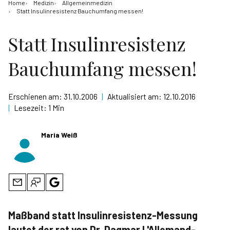
Home
Medizin
Allgemeinmedizin
Statt Insulinresistenz Bauchumfang messen!
Statt Insulinresistenz
Bauchumfang messen!
Erschienen am:
31.10.2006
|
Aktualisiert am:
12.10.2016
|
Lesezeit:
1 Min
Maria Weiß
Maßband statt Insulinresistenz-Messung
lautet der rat von Dr. Dagmar L'Allemand-