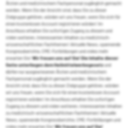
Ärzten und medizinischem Fachpersonal zugänglich gemacht
werden. Wenn Sie der Ansicht sind, dass Sie zu dieser
Zielgruppe gehören, würden wir uns freuen, wenn Sie sich für
einen kostenlosen Account registrieren würden! Im
Anschluss erhalten Sie sofortigen Zugang zu diesem und
vielen weiteren, interessanten Inhalten zu medizinisch-
wissenschaftlichen Fachthemen! Aktuelle News, spannende
Kongressberichte, CME-Fortbildungen und vieles mehr
erwarten Sie!
Wir freuen uns auf Sie!
Die Inhalte dieser
Seite unterliegen dem Heilmittelwerbegesetz
und
dürfen nur ausgewiesenen Ärzten und medizinischem
Fachpersonal zugänglich gemacht werden. Wenn Sie der
Ansicht sind, dass Sie zu dieser Zielgruppe gehören, würden
wir uns freuen, wenn Sie sich für einen kostenlosen Account
registrieren würden! Im Anschluss erhalten Sie sofortigen
Zugang zu diesem und vielen weiteren, interessanten Inhalten
zu medizinisch-wissenschaftlichen Fachthemen! Aktuelle
News, spannende Kongressberichte, CME-Fortbildungen und
vieles mehr erwarten Sie!
Wir freuen uns auf Sie!