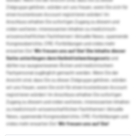
Zielgruppe gehören, würden wir uns freuen, wenn Sie sich für
einen kostenlosen Account registrieren würden! Im
Anschluss erhalten Sie sofortigen Zugang zu diesem und
vielen weiteren, interessanten Inhalten zu medizinisch-
wissenschaftlichen Fachthemen! Aktuelle News, spannende
Kongressberichte, CME-Fortbildungen und vieles mehr
erwarten Sie!
Wir freuen uns auf Sie!
Die Inhalte dieser
Seite unterliegen dem Heilmittelwerbegesetz
und
dürfen nur ausgewiesenen Ärzten und medizinischem
Fachpersonal zugänglich gemacht werden. Wenn Sie der
Ansicht sind, dass Sie zu dieser Zielgruppe gehören, würden
wir uns freuen, wenn Sie sich für einen kostenlosen Account
registrieren würden! Im Anschluss erhalten Sie sofortigen
Zugang zu diesem und vielen weiteren, interessanten Inhalten
zu medizinisch-wissenschaftlichen Fachthemen! Aktuelle
News, spannende Kongressberichte, CME-Fortbildungen und
vieles mehr erwarten Sie!
Wir freuen uns auf Sie!