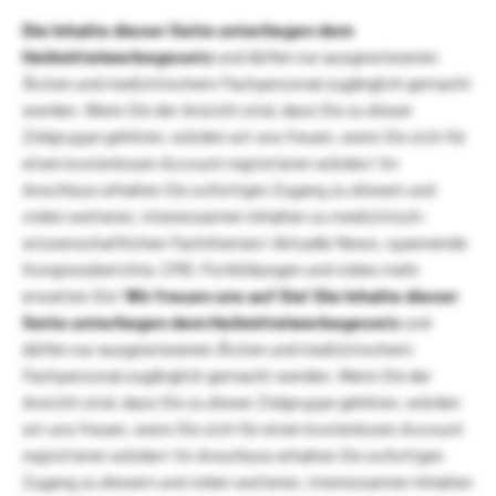
Die Inhalte dieser Seite unterliegen dem
Heilmittelwerbegesetz
und dürfen nur ausgewiesenen
Ärzten und medizinischem Fachpersonal zugänglich gemacht
werden. Wenn Sie der Ansicht sind, dass Sie zu dieser
Zielgruppe gehören, würden wir uns freuen, wenn Sie sich für
einen kostenlosen Account registrieren würden! Im
Anschluss erhalten Sie sofortigen Zugang zu diesem und
vielen weiteren, interessanten Inhalten zu medizinisch-
wissenschaftlichen Fachthemen! Aktuelle News, spannende
Kongressberichte, CME-Fortbildungen und vieles mehr
erwarten Sie!
Wir freuen uns auf Sie!
Die Inhalte dieser
Seite unterliegen dem Heilmittelwerbegesetz
und
dürfen nur ausgewiesenen Ärzten und medizinischem
Fachpersonal zugänglich gemacht werden. Wenn Sie der
Ansicht sind, dass Sie zu dieser Zielgruppe gehören, würden
wir uns freuen, wenn Sie sich für einen kostenlosen Account
registrieren würden! Im Anschluss erhalten Sie sofortigen
Zugang zu diesem und vielen weiteren, interessanten Inhalten