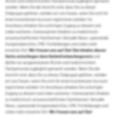
Ärzten und medizinischem Fachpersonal zugänglich gemacht
werden. Wenn Sie der Ansicht sind, dass Sie zu dieser
Zielgruppe gehören, würden wir uns freuen, wenn Sie sich für
einen kostenlosen Account registrieren würden! Im
Anschluss erhalten Sie sofortigen Zugang zu diesem und
vielen weiteren, interessanten Inhalten zu medizinisch-
wissenschaftlichen Fachthemen! Aktuelle News, spannende
Kongressberichte, CME-Fortbildungen und vieles mehr
erwarten Sie!
Wir freuen uns auf Sie!
Die Inhalte dieser
Seite unterliegen dem Heilmittelwerbegesetz
und
dürfen nur ausgewiesenen Ärzten und medizinischem
Fachpersonal zugänglich gemacht werden. Wenn Sie der
Ansicht sind, dass Sie zu dieser Zielgruppe gehören, würden
wir uns freuen, wenn Sie sich für einen kostenlosen Account
registrieren würden! Im Anschluss erhalten Sie sofortigen
Zugang zu diesem und vielen weiteren, interessanten Inhalten
zu medizinisch-wissenschaftlichen Fachthemen! Aktuelle
News, spannende Kongressberichte, CME-Fortbildungen und
vieles mehr erwarten Sie!
Wir freuen uns auf Sie!