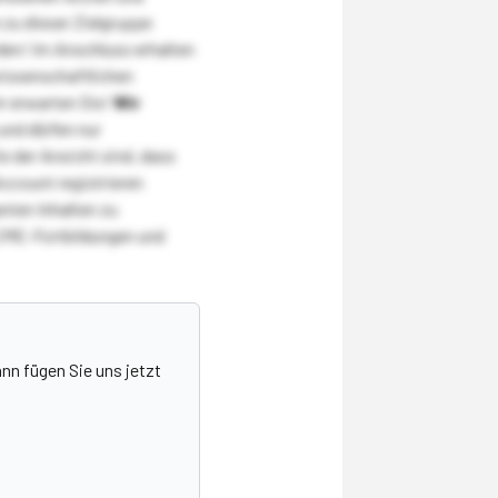
zu dieser Zielgruppe
den! Im Anschluss erhalten
wissenschaftlichen
r erwarten Sie!
Wir
und dürfen nur
 der Ansicht sind, dass
Account registrieren
nten Inhalten zu
CME-Fortbildungen und
nn fügen Sie uns jetzt