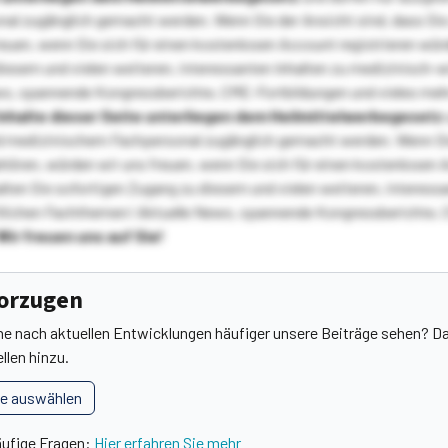
l zugänglich gemacht werden. Wenn Sie der Ansicht sind, dass Sie 
reuen, wenn Sie sich für einen kostenlosen Account registrieren wür
diesem und vielen weiteren, interessanten Inhalten zu medizinisch-
s, spannende Kongressberichte, CME-Fortbildungen und vieles meh
Inhalte dieser Seite unterliegen dem Heilmittelwerbegesetz
 medizinischem Fachpersonal zugänglich gemacht werden. Wenn Sie
ehören, würden wir uns freuen, wenn Sie sich für einen kostenlosen 
ten Sie sofortigen Zugang zu diesem und vielen weiteren, interessa
lichen Fachthemen! Aktuelle News, spannende Kongressberichte, 
Wir freuen uns auf Sie!
vorzugen
he nach aktuellen Entwicklungen häufiger unsere Beiträge sehen? Da
llen hinzu.
le auswählen
äufige Fragen:
Hier erfahren Sie mehr