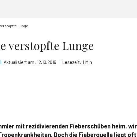
verstopfte Lunge
e verstopfte Lunge
|
Aktualisiert am:
12.10.2016
|
Lesezeit:
1 Min
mler mit rezidivierenden Fieberschüben heim, wi
Tropenkrankheiten. Doch die Fieberquelle liegt of