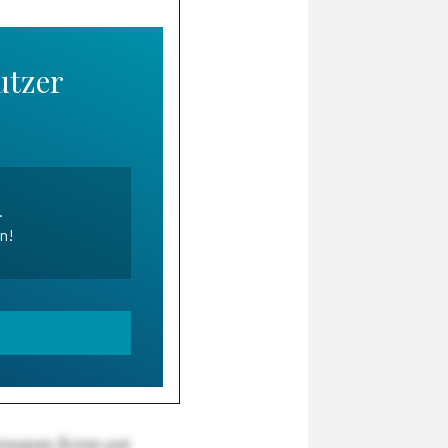
utzer
.
en!
wiesenen Ärzten und