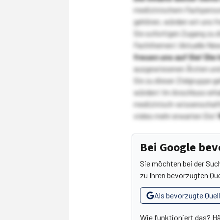
medizinischem Fachpersona
gehören, würden wir uns f
Sie sofortigen Zugang zu 
Fachthemen! Aktuelle New
freuen uns auf Sie!
Die 
ausgewiesenen Ärzten und
Sie zu dieser Zielgruppe g
würden! Im Anschluss erhal
medizinisch-wissenschaft
vieles mehr erwarten Sie!
Bei Google be
Sie möchten bei der Suc
zu Ihren bevorzugten Que
Als bevorzugte Quel
Wie funktioniert das? H