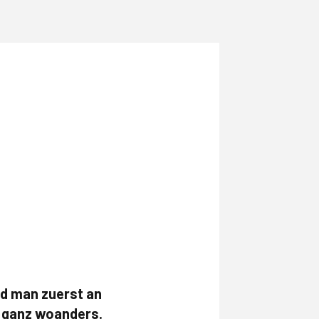
rd man zuerst an
t ganz woanders.