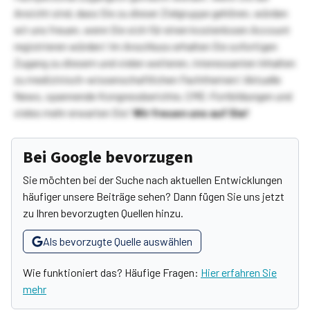
Ansicht sind, dass Sie zu dieser Zielgruppe gehören, würden
wir uns freuen, wenn Sie sich für einen kostenlosen Account
registrieren würden! Im Anschluss erhalten Sie sofortigen
Zugang zu diesem und vielen weiteren, interessanten Inhalten
zu medizinisch-wissenschaftlichen Fachthemen! Aktuelle
News, spannende Kongressberichte, CME-Fortbildungen und
vieles mehr erwarten Sie!
Wir freuen uns auf Sie!
Bei Google bevorzugen
Sie möchten bei der Suche nach aktuellen Entwicklungen
häufiger unsere Beiträge sehen? Dann fügen Sie uns jetzt
zu Ihren bevorzugten Quellen hinzu.
Als bevorzugte Quelle auswählen
Wie funktioniert das? Häufige Fragen:
Hier erfahren Sie
mehr