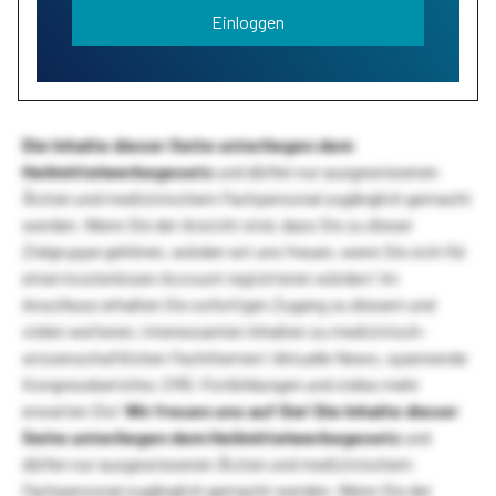
Einloggen
Die Inhalte dieser Seite unterliegen dem
Heilmittelwerbegesetz
und dürfen nur ausgewiesenen
Ärzten und medizinischem Fachpersonal zugänglich gemacht
werden. Wenn Sie der Ansicht sind, dass Sie zu dieser
Zielgruppe gehören, würden wir uns freuen, wenn Sie sich für
einen kostenlosen Account registrieren würden! Im
Anschluss erhalten Sie sofortigen Zugang zu diesem und
vielen weiteren, interessanten Inhalten zu medizinisch-
wissenschaftlichen Fachthemen! Aktuelle News, spannende
Kongressberichte, CME-Fortbildungen und vieles mehr
erwarten Sie!
Wir freuen uns auf Sie!
Die Inhalte dieser
Seite unterliegen dem Heilmittelwerbegesetz
und
dürfen nur ausgewiesenen Ärzten und medizinischem
Fachpersonal zugänglich gemacht werden. Wenn Sie der