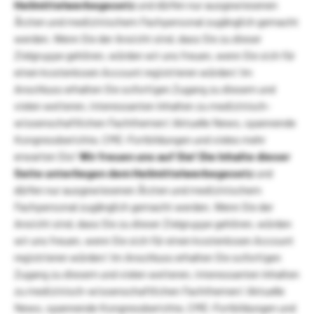
Heilmittelwerbegesetz
und dürfen nur ausgewiesenen
Ärzten und medizinischem Fachpersonal zugänglich gemacht
werden. Wenn Sie der Ansicht sind, dass Sie zu dieser
Zielgruppe gehören, würden wir uns freuen, wenn Sie sich für
einen kostenlosen Account registrieren würden! Im
Anschluss erhalten Sie sofortigen Zugang zu diesem und
vielen weiteren, interessanten Inhalten zu medizinisch-
wissenschaftlichen Fachthemen! Aktuelle News, spannende
Kongressberichte, CME-Fortbildungen und vieles mehr
erwarten Sie!
Wir freuen uns auf Sie!
Die Inhalte dieser
Seite unterliegen dem Heilmittelwerbegesetz
und
dürfen nur ausgewiesenen Ärzten und medizinischem
Fachpersonal zugänglich gemacht werden. Wenn Sie der
Ansicht sind, dass Sie zu dieser Zielgruppe gehören, würden
wir uns freuen, wenn Sie sich für einen kostenlosen Account
registrieren würden! Im Anschluss erhalten Sie sofortigen
Zugang zu diesem und vielen weiteren, interessanten Inhalten
zu medizinisch-wissenschaftlichen Fachthemen! Aktuelle
News, spannende Kongressberichte, CME-Fortbildungen und