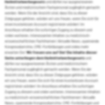
Heilmittelwerbegesetz
und dürfen nur ausgewiesenen
Ärzten und medizinischem Fachpersonal zugänglich gemacht
werden. Wenn Sie der Ansicht sind, dass Sie zu dieser
Zielgruppe gehören, würden wir uns freuen, wenn Sie sich für
einen kostenlosen Account registrieren würden! Im
Anschluss erhalten Sie sofortigen Zugang zu diesem und
vielen weiteren, interessanten Inhalten zu medizinisch-
wissenschaftlichen Fachthemen! Aktuelle News, spannende
Kongressberichte, CME-Fortbildungen und vieles mehr
erwarten Sie!
Wir freuen uns auf Sie!
Die Inhalte dieser
Seite unterliegen dem Heilmittelwerbegesetz
und
dürfen nur ausgewiesenen Ärzten und medizinischem
Fachpersonal zugänglich gemacht werden. Wenn Sie der
Ansicht sind, dass Sie zu dieser Zielgruppe gehören, würden
wir uns freuen, wenn Sie sich für einen kostenlosen Account
registrieren würden! Im Anschluss erhalten Sie sofortigen
Zugang zu diesem und vielen weiteren, interessanten Inhalten
zu medizinisch-wissenschaftlichen Fachthemen! Aktuelle
News, spannende Kongressberichte, CME-Fortbildungen und