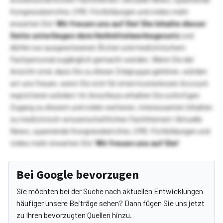
Kongressberichte, CME-Fortbildungen und vieles mehr
erwarten Sie!
Wir freuen uns auf Sie!
Die Inhalte dieser
Seite unterliegen dem Heilmittelwerbegesetz
und
dürfen nur ausgewiesenen Ärzten und medizinischem
Fachpersonal zugänglich gemacht werden. Wenn Sie der
Ansicht sind, dass Sie zu dieser Zielgruppe gehören, würden
wir uns freuen, wenn Sie sich für einen kostenlosen Account
registrieren würden! Im Anschluss erhalten Sie sofortigen
Zugang zu diesem und vielen weiteren, interessanten Inhalten
zu medizinisch-wissenschaftlichen Fachthemen! Aktuelle
News, spannende Kongressberichte, CME-Fortbildungen und
vieles mehr erwarten Sie!
Wir freuen uns auf Sie!
Bei Google bevorzugen
Sie möchten bei der Suche nach aktuellen Entwicklungen
häufiger unsere Beiträge sehen? Dann fügen Sie uns jetzt
zu Ihren bevorzugten Quellen hinzu.