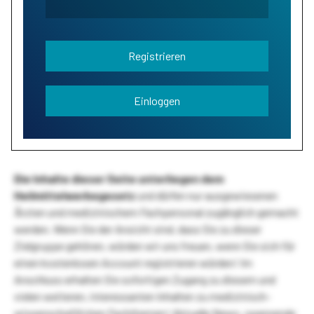
Registrieren
Einloggen
Die Inhalte dieser Seite unterliegen dem
Heilmittelwerbegesetz
und dürfen nur ausgewiesenen
Ärzten und medizinischem Fachpersonal zugänglich gemacht
werden. Wenn Sie der Ansicht sind, dass Sie zu dieser
Zielgruppe gehören, würden wir uns freuen, wenn Sie sich für
einen kostenlosen Account registrieren würden! Im
Anschluss erhalten Sie sofortigen Zugang zu diesem und
vielen weiteren, interessanten Inhalten zu medizinisch-
wissenschaftlichen Fachthemen! Aktuelle News, spannende