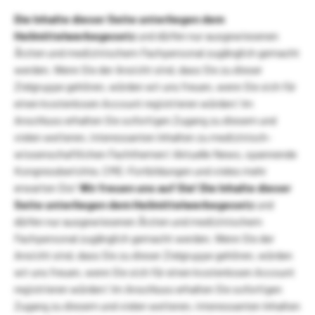
Die Inhalte dieser Seite unterliegen dem
Heilmittelwerbegesetz
und dürfen nur ausgewiesenen
Ärzten und medizinischem Fachpersonal zugänglich gemacht
werden. Wenn Sie der Ansicht sind, dass Sie zu dieser
Zielgruppe gehören, würden wir uns freuen, wenn Sie sich für
einen kostenlosen Account registrieren würden! Im
Anschluss erhalten Sie sofortigen Zugang zu diesem und
vielen weiteren, interessanten Inhalten zu medizinisch-
wissenschaftlichen Fachthemen! Aktuelle News, spannende
Kongressberichte, CME-Fortbildungen und vieles mehr
erwarten Sie!
Wir freuen uns auf Sie!
Die Inhalte dieser
Seite unterliegen dem Heilmittelwerbegesetz
und
dürfen nur ausgewiesenen Ärzten und medizinischem
Fachpersonal zugänglich gemacht werden. Wenn Sie der
Ansicht sind, dass Sie zu dieser Zielgruppe gehören, würden
wir uns freuen, wenn Sie sich für einen kostenlosen Account
registrieren würden! Im Anschluss erhalten Sie sofortigen
Zugang zu diesem und vielen weiteren, interessanten Inhalten