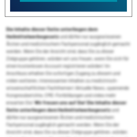
Die Inhalte dieser Seite unterliegen dem
Heilmittelwerbegesetz
und dürfen nur ausgewiesenen
Ärzten und medizinischem Fachpersonal zugänglich gemacht
werden. Wenn Sie der Ansicht sind, dass Sie zu dieser
Zielgruppe gehören, würden wir uns freuen, wenn Sie sich für
einen kostenlosen Account registrieren würden! Im
Anschluss erhalten Sie sofortigen Zugang zu diesem und
vielen weiteren, interessanten Inhalten zu medizinisch-
wissenschaftlichen Fachthemen! Aktuelle News, spannende
Kongressberichte, CME-Fortbildungen und vieles mehr
erwarten Sie!
Wir freuen uns auf Sie!
Die Inhalte dieser
Seite unterliegen dem Heilmittelwerbegesetz
und
dürfen nur ausgewiesenen Ärzten und medizinischem
Fachpersonal zugänglich gemacht werden. Wenn Sie der
Ansicht sind, dass Sie zu dieser Zielgruppe gehören, würden