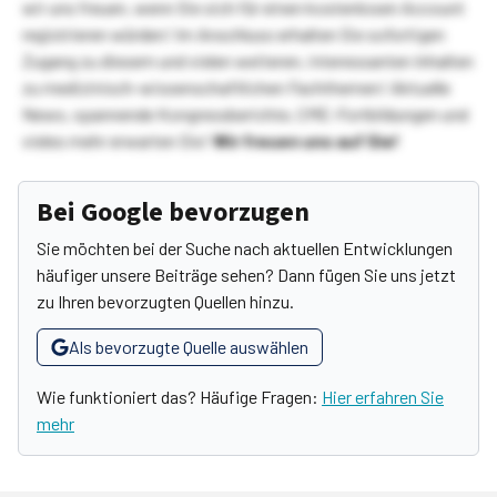
wir uns freuen, wenn Sie sich für einen kostenlosen Account
registrieren würden! Im Anschluss erhalten Sie sofortigen
Zugang zu diesem und vielen weiteren, interessanten Inhalten
zu medizinisch-wissenschaftlichen Fachthemen! Aktuelle
News, spannende Kongressberichte, CME-Fortbildungen und
vieles mehr erwarten Sie!
Wir freuen uns auf Sie!
Bei Google bevorzugen
Sie möchten bei der Suche nach aktuellen Entwicklungen
häufiger unsere Beiträge sehen? Dann fügen Sie uns jetzt
zu Ihren bevorzugten Quellen hinzu.
Als bevorzugte Quelle auswählen
Wie funktioniert das? Häufige Fragen:
Hier erfahren Sie
mehr