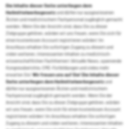
Die Inhalte dieser Seite unterliegen dem
Heilmittelwerbegesetz
und dürfen nur ausgewiesenen
Ärzten und medizinischem Fachpersonal zugänglich gemacht
werden. Wenn Sie der Ansicht sind, dass Sie zu dieser
Zielgruppe gehören, würden wir uns freuen, wenn Sie sich für
einen kostenlosen Account registrieren würden! Im
Anschluss erhalten Sie sofortigen Zugang zu diesem und
vielen weiteren, interessanten Inhalten zu medizinisch-
wissenschaftlichen Fachthemen! Aktuelle News, spannende
Kongressberichte, CME-Fortbildungen und vieles mehr
erwarten Sie!
Wir freuen uns auf Sie!
Die Inhalte dieser
Seite unterliegen dem Heilmittelwerbegesetz
und
dürfen nur ausgewiesenen Ärzten und medizinischem
Fachpersonal zugänglich gemacht werden. Wenn Sie der
Ansicht sind, dass Sie zu dieser Zielgruppe gehören, würden
wir uns freuen, wenn Sie sich für einen kostenlosen Account
registrieren würden! Im Anschluss erhalten Sie sofortigen
Zugang zu diesem und vielen weiteren, interessanten Inhalten