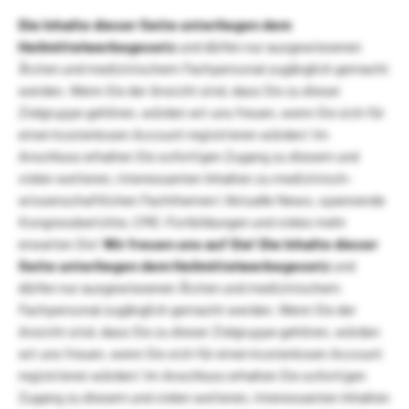
Die Inhalte dieser Seite unterliegen dem
Heilmittelwerbegesetz
und dürfen nur ausgewiesenen
Ärzten und medizinischem Fachpersonal zugänglich gemacht
werden. Wenn Sie der Ansicht sind, dass Sie zu dieser
Zielgruppe gehören, würden wir uns freuen, wenn Sie sich für
einen kostenlosen Account registrieren würden! Im
Anschluss erhalten Sie sofortigen Zugang zu diesem und
vielen weiteren, interessanten Inhalten zu medizinisch-
wissenschaftlichen Fachthemen! Aktuelle News, spannende
Kongressberichte, CME-Fortbildungen und vieles mehr
erwarten Sie!
Wir freuen uns auf Sie!
Die Inhalte dieser
Seite unterliegen dem Heilmittelwerbegesetz
und
dürfen nur ausgewiesenen Ärzten und medizinischem
Fachpersonal zugänglich gemacht werden. Wenn Sie der
Ansicht sind, dass Sie zu dieser Zielgruppe gehören, würden
wir uns freuen, wenn Sie sich für einen kostenlosen Account
registrieren würden! Im Anschluss erhalten Sie sofortigen
Zugang zu diesem und vielen weiteren, interessanten Inhalten