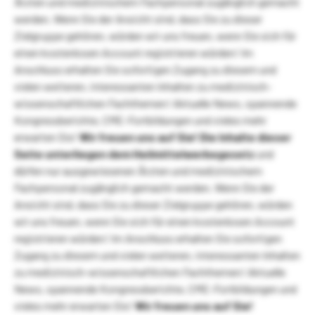
Ärzten und medizinischem Fachpersonal zugänglich gemacht
werden. Wenn Sie der Ansicht sind, dass Sie zu dieser
Zielgruppe gehören, würden wir uns freuen, wenn Sie sich für
einen kostenlosen Account registrieren würden! Im
Anschluss erhalten Sie sofortigen Zugang zu diesem und
vielen weiteren, interessanten Inhalten zu medizinisch-
wissenschaftlichen Fachthemen! Aktuelle News, spannende
Kongressberichte, CME-Fortbildungen und vieles mehr
erwarten Sie!
Wir freuen uns auf Sie!
Die Inhalte dieser
Seite unterliegen dem Heilmittelwerbegesetz
und
dürfen nur ausgewiesenen Ärzten und medizinischem
Fachpersonal zugänglich gemacht werden. Wenn Sie der
Ansicht sind, dass Sie zu dieser Zielgruppe gehören, würden
wir uns freuen, wenn Sie sich für einen kostenlosen Account
registrieren würden! Im Anschluss erhalten Sie sofortigen
Zugang zu diesem und vielen weiteren, interessanten Inhalten
zu medizinisch-wissenschaftlichen Fachthemen! Aktuelle
News, spannende Kongressberichte, CME-Fortbildungen und
vieles mehr erwarten Sie!
Wir freuen uns auf Sie!