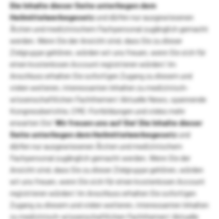
Die Inhalte dieser Seite unterliegen dem
Heilmittelwerbegesetz
und dürfen nur ausgewiesenen
Ärzten und medizinischem Fachpersonal zugänglich gemacht
werden. Wenn Sie der Ansicht sind, dass Sie zu dieser
Zielgruppe gehören, würden wir uns freuen, wenn Sie sich für
einen kostenlosen Account registrieren würden! Im
Anschluss erhalten Sie sofortigen Zugang zu diesem und
vielen weiteren, interessanten Inhalten zu medizinisch-
wissenschaftlichen Fachthemen! Aktuelle News, spannende
Kongressberichte, CME-Fortbildungen und vieles mehr
erwarten Sie!
Wir freuen uns auf Sie!
Die Inhalte dieser
Seite unterliegen dem Heilmittelwerbegesetz
und
dürfen nur ausgewiesenen Ärzten und medizinischem
Fachpersonal zugänglich gemacht werden. Wenn Sie der
Ansicht sind, dass Sie zu dieser Zielgruppe gehören, würden
wir uns freuen, wenn Sie sich für einen kostenlosen Account
registrieren würden! Im Anschluss erhalten Sie sofortigen
Zugang zu diesem und vielen weiteren, interessanten Inhalten
zu medizinisch-wissenschaftlichen Fachthemen! Aktuelle