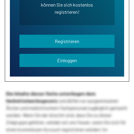
können Sie sich kostenlos
registrieren!
Registrieren
Einloggen
Die Inhalte dieser Seite unterliegen dem
Heilmittelwerbegesetz
und dürfen nur ausgewiesenen
Ärzten und medizinischem Fachpersonal zugänglich gemacht
werden. Wenn Sie der Ansicht sind, dass Sie zu dieser
Zielgruppe gehören, würden wir uns freuen, wenn Sie sich für
einen kostenlosen Account registrieren würden! Im