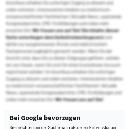
Anschluss erhalten Sie sofortigen Zugang zu diesem und
vielen weiteren, interessanten Inhalten zu medizinisch-
wissenschaftlichen Fachthemen! Aktuelle News, spannende
Kongressberichte, CME-Fortbildungen und vieles mehr
erwarten Sie!
Wir freuen uns auf Sie!
Die Inhalte dieser
Seite unterliegen dem Heilmittelwerbegesetz
und
dürfen nur ausgewiesenen Ärzten und medizinischem
Fachpersonal zugänglich gemacht werden. Wenn Sie der
Ansicht sind, dass Sie zu dieser Zielgruppe gehören, würden
wir uns freuen, wenn Sie sich für einen kostenlosen Account
registrieren würden! Im Anschluss erhalten Sie sofortigen
Zugang zu diesem und vielen weiteren, interessanten Inhalten
zu medizinisch-wissenschaftlichen Fachthemen! Aktuelle
News, spannende Kongressberichte, CME-Fortbildungen und
vieles mehr erwarten Sie!
Wir freuen uns auf Sie!
Bei Google bevorzugen
Sie möchten bei der Suche nach aktuellen Entwicklungen