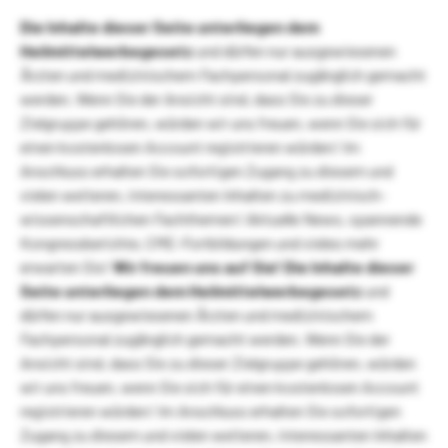
Die Inhalte dieser Seite unterliegen dem
Heilmittelwerbegesetz
und dürfen nur ausgewiesenen
Ärzten und medizinischem Fachpersonal zugänglich gemacht
werden. Wenn Sie der Ansicht sind, dass Sie zu dieser
Zielgruppe gehören, würden wir uns freuen, wenn Sie sich für
einen kostenlosen Account registrieren würden! Im
Anschluss erhalten Sie sofortigen Zugang zu diesem und
vielen weiteren, interessanten Inhalten zu medizinisch-
wissenschaftlichen Fachthemen! Aktuelle News, spannende
Kongressberichte, CME-Fortbildungen und vieles mehr
erwarten Sie!
Wir freuen uns auf Sie!
Die Inhalte dieser
Seite unterliegen dem Heilmittelwerbegesetz
und
dürfen nur ausgewiesenen Ärzten und medizinischem
Fachpersonal zugänglich gemacht werden. Wenn Sie der
Ansicht sind, dass Sie zu dieser Zielgruppe gehören, würden
wir uns freuen, wenn Sie sich für einen kostenlosen Account
registrieren würden! Im Anschluss erhalten Sie sofortigen
Zugang zu diesem und vielen weiteren, interessanten Inhalten