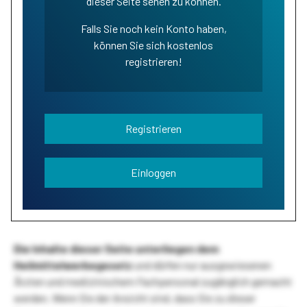
dieser Seite sehen zu können.
Falls Sie noch kein Konto haben,
können Sie sich kostenlos
registrieren!
Registrieren
Einloggen
Die Inhalte dieser Seite unterliegen dem
Heilmittelwerbegesetz
und dürfen nur ausgewiesenen
Ärzten und medizinischem Fachpersonal zugänglich gemacht
werden. Wenn Sie der Ansicht sind, dass Sie zu dieser