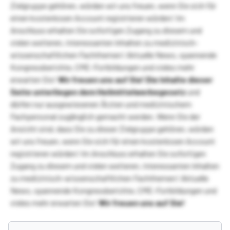
Zielgruppe gehören, würden wir uns freuen, wenn Sie sich für
einen kostenlosen Account registrieren würden! Im
Anschluss erhalten Sie sofortigen Zugang zu diesem und
vielen weiteren, interessanten Inhalten zu medizinisch-
wissenschaftlichen Fachthemen! Aktuelle News, spannende
Kongressberichte, CME-Fortbildungen und vieles mehr
erwarten Sie!
Wir freuen uns auf Sie!
Die Inhalte dieser
Seite unterliegen dem Heilmittelwerbegesetz
und
dürfen nur ausgewiesenen Ärzten und medizinischem
Fachpersonal zugänglich gemacht werden. Wenn Sie der
Ansicht sind, dass Sie zu dieser Zielgruppe gehören, würden
wir uns freuen, wenn Sie sich für einen kostenlosen Account
registrieren würden! Im Anschluss erhalten Sie sofortigen
Zugang zu diesem und vielen weiteren, interessanten Inhalten
zu medizinisch-wissenschaftlichen Fachthemen! Aktuelle
News, spannende Kongressberichte, CME-Fortbildungen und
vieles mehr erwarten Sie!
Wir freuen uns auf Sie!