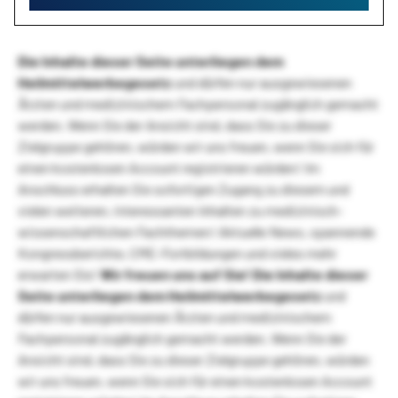
Die Inhalte dieser Seite unterliegen dem
Heilmittelwerbegesetz
und dürfen nur ausgewiesenen
Ärzten und medizinischem Fachpersonal zugänglich gemacht
werden. Wenn Sie der Ansicht sind, dass Sie zu dieser
Zielgruppe gehören, würden wir uns freuen, wenn Sie sich für
einen kostenlosen Account registrieren würden! Im
Anschluss erhalten Sie sofortigen Zugang zu diesem und
vielen weiteren, interessanten Inhalten zu medizinisch-
wissenschaftlichen Fachthemen! Aktuelle News, spannende
Kongressberichte, CME-Fortbildungen und vieles mehr
erwarten Sie!
Wir freuen uns auf Sie!
Die Inhalte dieser
Seite unterliegen dem Heilmittelwerbegesetz
und
dürfen nur ausgewiesenen Ärzten und medizinischem
Fachpersonal zugänglich gemacht werden. Wenn Sie der
Ansicht sind, dass Sie zu dieser Zielgruppe gehören, würden
wir uns freuen, wenn Sie sich für einen kostenlosen Account