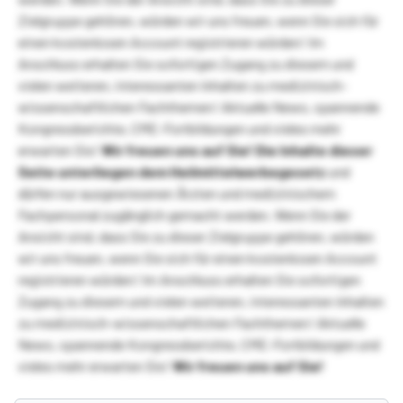
Zielgruppe gehören, würden wir uns freuen, wenn Sie sich für
einen kostenlosen Account registrieren würden! Im
Anschluss erhalten Sie sofortigen Zugang zu diesem und
vielen weiteren, interessanten Inhalten zu medizinisch-
wissenschaftlichen Fachthemen! Aktuelle News, spannende
Kongressberichte, CME-Fortbildungen und vieles mehr
erwarten Sie!
Wir freuen uns auf Sie!
Die Inhalte dieser
Seite unterliegen dem Heilmittelwerbegesetz
und
dürfen nur ausgewiesenen Ärzten und medizinischem
Fachpersonal zugänglich gemacht werden. Wenn Sie der
Ansicht sind, dass Sie zu dieser Zielgruppe gehören, würden
wir uns freuen, wenn Sie sich für einen kostenlosen Account
registrieren würden! Im Anschluss erhalten Sie sofortigen
Zugang zu diesem und vielen weiteren, interessanten Inhalten
zu medizinisch-wissenschaftlichen Fachthemen! Aktuelle
News, spannende Kongressberichte, CME-Fortbildungen und
vieles mehr erwarten Sie!
Wir freuen uns auf Sie!