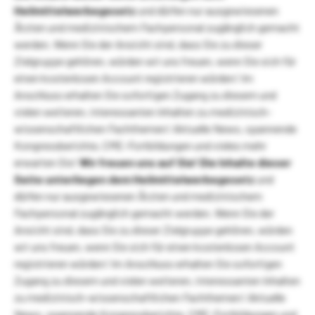
Heilmittelwerbegesetz
und dürfen nur ausgewiesenen
Ärzten und medizinischem Fachpersonal zugänglich gemacht
werden. Wenn Sie der Ansicht sind, dass Sie zu dieser
Zielgruppe gehören, würden wir uns freuen, wenn Sie sich für
einen kostenlosen Account registrieren würden! Im
Anschluss erhalten Sie sofortigen Zugang zu diesem und
vielen weiteren, interessanten Inhalten zu medizinisch-
wissenschaftlichen Fachthemen! Aktuelle News, spannende
Kongressberichte, CME-Fortbildungen und vieles mehr
erwarten Sie!
Wir freuen uns auf Sie!
Die Inhalte dieser
Seite unterliegen dem Heilmittelwerbegesetz
und
dürfen nur ausgewiesenen Ärzten und medizinischem
Fachpersonal zugänglich gemacht werden. Wenn Sie der
Ansicht sind, dass Sie zu dieser Zielgruppe gehören, würden
wir uns freuen, wenn Sie sich für einen kostenlosen Account
registrieren würden! Im Anschluss erhalten Sie sofortigen
Zugang zu diesem und vielen weiteren, interessanten Inhalten
zu medizinisch-wissenschaftlichen Fachthemen! Aktuelle
News, spannende Kongressberichte, CME-Fortbildungen und