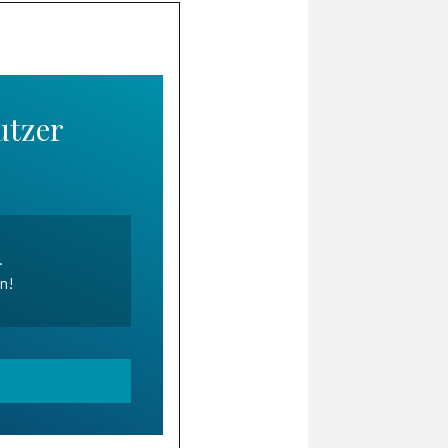
utzer
.
en!