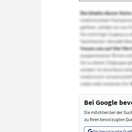
Die Inhalte dieser Sei
medizinischem Fachpersona
gehören, würden wir uns f
Sie sofortigen Zugang zu 
Fachthemen! Aktuelle New
freuen uns auf Sie!
Die 
ausgewiesenen Ärzten und
Sie zu dieser Zielgruppe g
würden! Im Anschluss erhal
medizinisch-wissenschaft
vieles mehr erwarten Sie!
Bei Google be
Sie möchten bei der Suc
zu Ihren bevorzugten Que
Als bevorzugte Quel