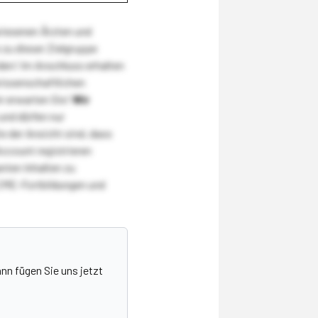
wiesenen Ärzten und
zu dieser Zielgruppe
den! Im Anschluss erhalten
wissenschaftlichen
r erwarten Sie!
Wir
und dürfen nur
 der Ansicht sind, dass
Account registrieren
nten Inhalten zu
CME-Fortbildungen und
nn fügen Sie uns jetzt