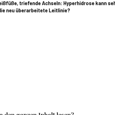
ßfüße, triefende Achseln: Hyperhidrose kann seh
ie neu überarbeitete Leitlinie?
en den ganzen Inhalt lesen?