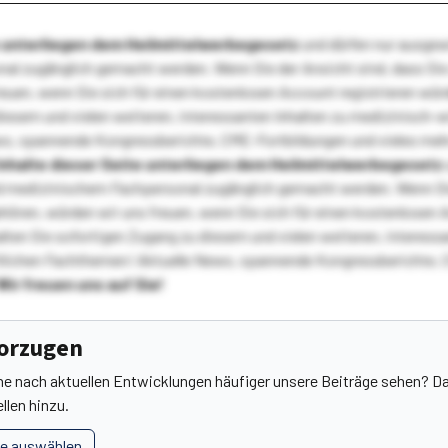
te unterliegen dem Heilmittelwerbegesetz
und dürfen nur ausge
l zugänglich gemacht werden. Wenn Sie der Ansicht sind, dass Sie 
reuen, wenn Sie sich für einen kostenlosen Account registrieren wür
diesem und vielen weiteren, interessanten Inhalten zu medizinisch-
s, spannende Kongressberichte, CME-Fortbildungen und vieles meh
Inhalte dieser Seite unterliegen dem Heilmittelwerbegesetz
 medizinischem Fachpersonal zugänglich gemacht werden. Wenn Sie
ehören, würden wir uns freuen, wenn Sie sich für einen kostenlosen 
ten Sie sofortigen Zugang zu diesem und vielen weiteren, interessa
lichen Fachthemen! Aktuelle News, spannende Kongressberichte, 
Wir freuen uns auf Sie!
vorzugen
he nach aktuellen Entwicklungen häufiger unsere Beiträge sehen? Da
llen hinzu.
le auswählen