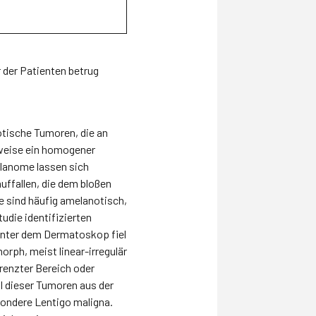
 der Patienten betrug
notische Tumoren, die an
rweise ein homogener
elanome lassen sich
uffallen, die dem bloßen
 sind häufig amelanotisch,
tudie identifizierten
Unter dem Dermatoskop fiel
rph, meist linear-irregulär
renzter Bereich oder
l dieser Tumoren aus der
sondere Lentigo maligna.