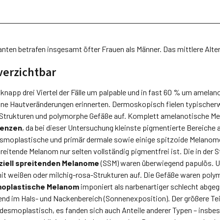
nten betrafen insgesamt öfter Frauen als Männer. Das mittlere Alter
erzichtbar
n knapp drei Viertel der Fälle um palpable und in fast 60 % um amela
igne Hautveränderungen erinnerten. Dermoskopisch fielen typische
e Strukturen und polymorphe Gefäße auf. Komplett amelanotische M
renzen
, da bei dieser Untersuchung kleinste pigmentierte Bereiche a
esmoplastische und primär dermale sowie einige spitzoide Melanome
reitende Melanom nur selten vollständig pigmentfrei ist. Die in der S
ziell spreitenden Melanome
(SSM) waren überwiegend papulös. 
mit weißen oder milchig-rosa-Strukturen auf. Die Gefäße waren polymo
oplastische Melanom
imponiert als narbenartiger schlecht abgeg
end im Hals- und Nackenbereich (Sonnenexposition). Der größere Tei
 desmoplastisch, es fanden sich auch Anteile anderer Typen – insbe