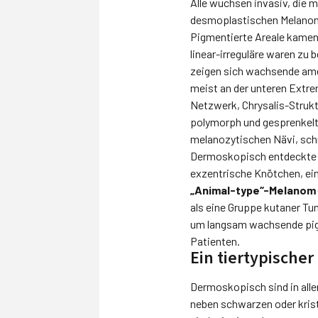
Alle wuchsen invasiv, die 
desmoplastischen Melanome
Pigmentierte Areale kamen
linear-irreguläre waren zu
zeigen sich wachsende ame
meist an der unteren Extre
Netzwerk, Chrysalis-Strukt
polymorph und gesprenkel
melanozytischen Nävi, sch
Dermoskopisch entdeckte ma
exzentrische Knötchen, ein
„Animal-type“-Melanom
als eine Gruppe kutaner Tu
um langsam wachsende pigm
Patienten.
Ein tiertypische
Dermoskopisch sind in all
neben schwarzen oder krist