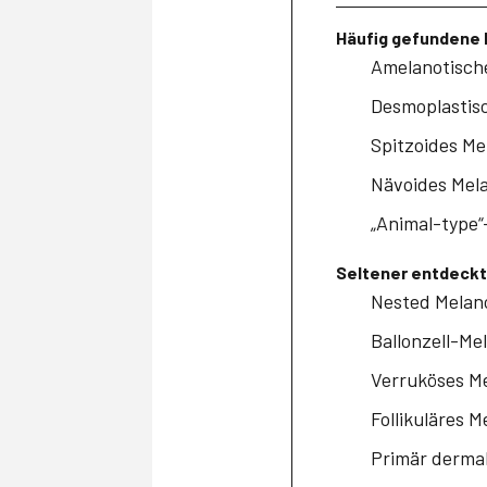
Häufig gefundene
Amelanotische
Desmoplastisc
Spitzoides Me
Nävoides Mela
„Animal-type“
Seltener entdeck
Nested Melano
Ballonzell-Me
Verruköses Me
Follikuläres M
Primär dermal