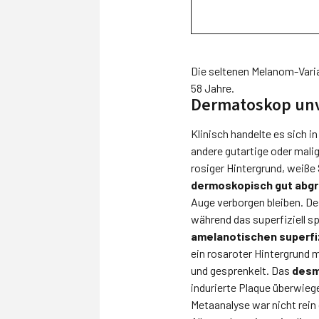
Die seltenen Melanom-Varia
58 Jahre.
Dermatoskop unv
Klinisch handelte es sich i
andere gutartige oder mal
rosiger Hintergrund, weiß
dermoskopisch gut abg
Auge verborgen bleiben. D
während das superfiziell sp
amelanotischen superfi
ein rosaroter Hintergrund 
und gesprenkelt. Das
desm
indurierte Plaque überwieg
Metaanalyse war nicht rein