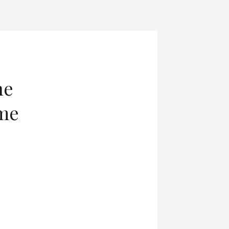
he
ome