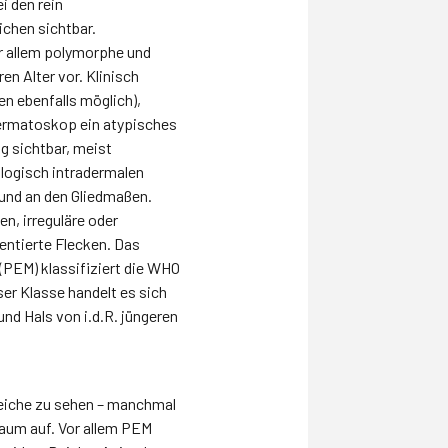
i den rein
chen sichtbar.
r allem polymorphe und
n Alter vor. Klinisch
n ebenfalls möglich),
Dermatoskop ein atypisches
g sichtbar, meist
ologisch intradermalen
und an den Gliedmaßen.
n, irreguläre oder
entierte Flecken. Das
(PEM) klassifiziert die WHO
er Klasse handelt es sich
d Hals von i.d.R. jüngeren
reiche zu sehen – manchmal
kaum auf. Vor allem PEM