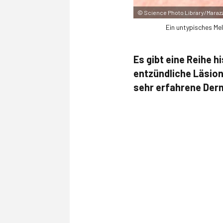
©
Science Photo Library/Marazzi
Ein untypisches Me
Es gibt eine Reihe 
entzündliche Läsion
sehr erfahrene Derm