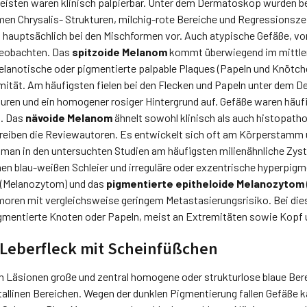
meisten waren klinisch palpierbar. Unter dem Dermatoskop wurden be
n Chrysalis- Strukturen, milchig-rote Bereiche und Regressionszei
 hauptsächlich bei den Mischformen vor. Auch atypische Gefäße, vo
 beobachten. Das
spitzoide Melanom
kommt überwiegend im mittlere
lanotische oder pigmentierte palpable Plaques (Papeln und Knötche
mität. Am häufigsten fielen bei den Flecken und Papeln unter dem 
uren und ein homogener rosiger Hintergrund auf. Gefäße waren häufi
t. Das
nävoide Melanom
ähnelt sowohl klinisch als auch histopath
reiben die Reviewautoren. Es entwickelt sich oft am Körperstamm 
n in den untersuchten Studien am häufigsten milienähnliche Zyste
en blau-weißen Schleier und irreguläre oder exzentrische hyperpigm
(Melanozytom) und das
pigmentierte epitheloide Melanozytom
moren mit vergleichsweise geringem Metastasierungsrisiko. Bei dies
entierte Knoten oder Papeln, meist an Extremitäten sowie Kopf un
r Leberfleck mit Scheinfüßchen
en Läsionen große und zentral homogene oder strukturlose blaue Be
allinen Bereichen. Wegen der dunklen Pigmentierung fallen Gefäße 